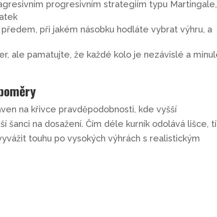
gresivním progresivním strategiím typu Martingale
atek
i předem, při jakém násobku hodláte vybrat výhru, a
her, ale pamatujte, že každé kolo je nezávislé a minu
 poměry
ven na křivce pravděpodobnosti, kde vyšší
ší šanci na dosažení. Čím déle kurník odolává lišce, t
 vyvážit touhu po vysokých výhrách s realistickým