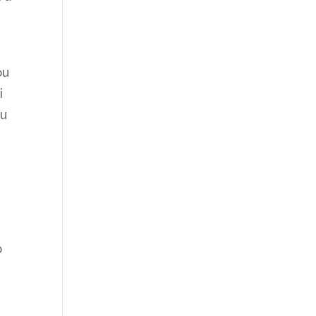
ou
i
mu
o