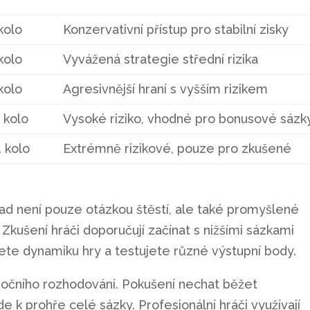
kolo
Konzervativní přístup pro stabilní zisky
kolo
Vyvážená strategie střední rizika
kolo
Agresivnější hraní s vyšším rizikem
 kolo
Vysoké riziko, vhodné pro bonusové sázk
 kolo
Extrémně rizikové, pouze pro zkušené
d není pouze otázkou štěstí, ale také promyšlené
 Zkušení hráči doporučují začínat s nižšími sázkami
ete dynamiku hry a testujete různé výstupní body.
očního rozhodování. Pokušení nechat běžet
de k prohře celé sázky. Profesionální hráči využívají