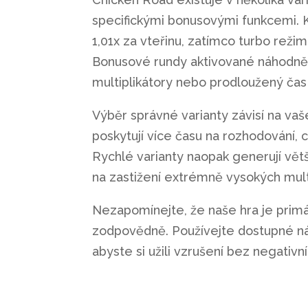
specifickými bonusovými funkcemi. K
1,01x za vteřinu, zatímco turbo rež
Bonusové rundy aktivované náhodně
multiplikátory nebo prodloužený čas
Výběr správné varianty závisí na va
poskytují více času na rozhodování,
Rychlé varianty naopak generují větš
na zastižení extrémně vysokých mult
Nezapomínejte, že naše hra je prim
zodpovědně. Používejte dostupné nást
abyste si užili vzrušení bez negativn