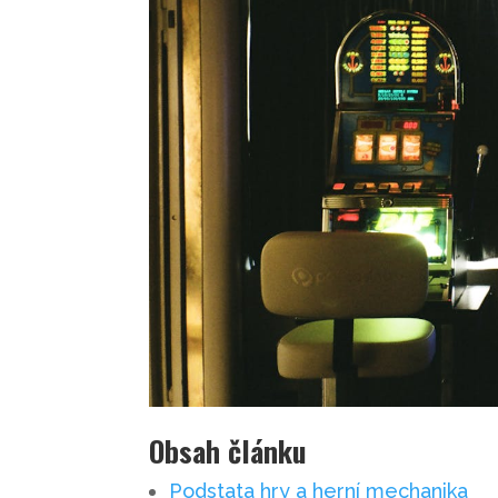
Obsah článku
Podstata hry a herní mechanika