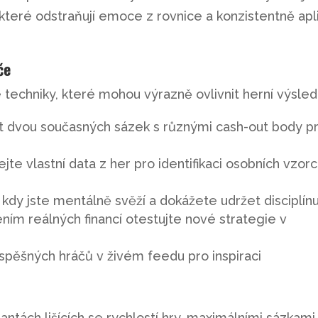
které odstraňují emoce z rovnice a konzistentně apli
če
techniky, které mohou výrazně ovlivnit herní výsled
t dvou současných sázek s různými cash-out body p
e vlastní data z her pro identifikaci osobních vzorc
 kdy jste mentálně svěží a dokážete udržet disciplín
ím reálných financí otestujte nové strategie v
spěšných hráčů v živém feedu pro inspiraci
antách lišících se rychlostí hry, maximálními sázkami