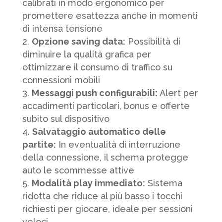
calibrati in modo ergonomico per
promettere esattezza anche in momenti
di intensa tensione
Opzione saving data:
Possibilità di
diminuire la qualità grafica per
ottimizzare il consumo di traffico su
connessioni mobili
Messaggi push configurabili:
Alert per
accadimenti particolari, bonus e offerte
subito sul dispositivo
Salvataggio automatico delle
partite:
In eventualità di interruzione
della connessione, il schema protegge
auto le scommesse attive
Modalità play immediato:
Sistema
ridotta che riduce al più basso i tocchi
richiesti per giocare, ideale per sessioni
veloci