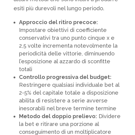
esiti più durevoli nel lungo periodo.
Approccio del ritiro precoce:
Impostare obiettivi di coefficiente
conservativi tra uno punto cinque x e
2,5 volte incrementa notevolmente la
periodicità delle vittorie, diminuendo
l’esposizione al azzardo di sconfitte
totali
Controllo progressiva del budget:
Restringere qualsiasi individuale bet al
2-5% del capitale totale a disposizione
abilita di resistere a serie avverse
inesorabili nel breve termine termine
Metodo del doppio prelievo:
Dividere
la bet e ritirare una porzione al
conseguimento di un moltiplicatore