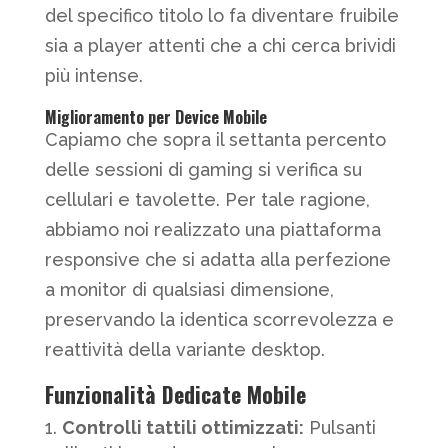
del specifico titolo lo fa diventare fruibile
sia a player attenti che a chi cerca brividi
più intense.
Miglioramento per Device Mobile
Capiamo che sopra il settanta percento
delle sessioni di gaming si verifica su
cellulari e tavolette. Per tale ragione,
abbiamo noi realizzato una piattaforma
responsive che si adatta alla perfezione
a monitor di qualsiasi dimensione,
preservando la identica scorrevolezza e
reattività della variante desktop.
Funzionalità Dedicate Mobile
Controlli tattili ottimizzati:
Pulsanti