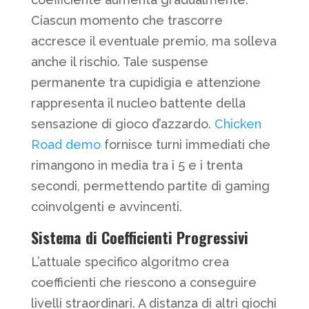
Ciascun momento che trascorre
accresce il eventuale premio, ma solleva
anche il rischio. Tale suspense
permanente tra cupidigia e attenzione
rappresenta il nucleo battente della
sensazione di gioco d’azzardo.
Chicken
Road demo
fornisce turni immediati che
rimangono in media tra i 5 e i trenta
secondi, permettendo partite di gaming
coinvolgenti e avvincenti.
Sistema di Coefficienti Progressivi
L’attuale specifico algoritmo crea
coefficienti che riescono a conseguire
livelli straordinari. A distanza di altri giochi