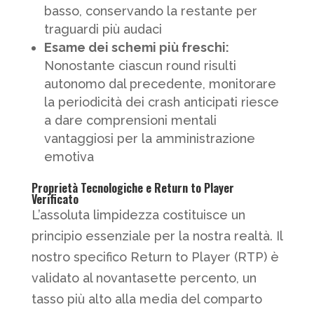
basso, conservando la restante per
traguardi più audaci
Esame dei schemi più freschi:
Nonostante ciascun round risulti
autonomo dal precedente, monitorare
la periodicità dei crash anticipati riesce
a dare comprensioni mentali
vantaggiosi per la amministrazione
emotiva
Proprietà Tecnologiche e Return to Player
Verificato
L’assoluta limpidezza costituisce un
principio essenziale per la nostra realtà. Il
nostro specifico Return to Player (RTP) è
validato al novantasette percento, un
tasso più alto alla media del comparto