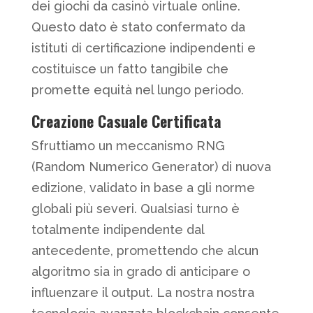
dei giochi da casinò virtuale online.
Questo dato è stato confermato da
istituti di certificazione indipendenti e
costituisce un fatto tangibile che
promette equità nel lungo periodo.
Creazione Casuale Certificata
Sfruttiamo un meccanismo RNG
(Random Numerico Generator) di nuova
edizione, validato in base a gli norme
globali più severi. Qualsiasi turno è
totalmente indipendente dal
antecedente, promettendo che alcun
algoritmo sia in grado di anticipare o
influenzare il output. La nostra nostra