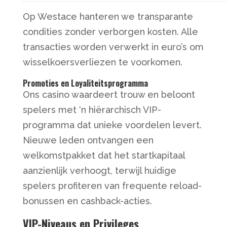
Op Westace hanteren we transparante
condities zonder verborgen kosten. Alle
transacties worden verwerkt in euro’s om
wisselkoersverliezen te voorkomen.
Promoties en Loyaliteitsprogramma
Ons casino waardeert trouw en beloont
spelers met ‘n hiërarchisch VIP-
programma dat unieke voordelen levert.
Nieuwe leden ontvangen een
welkomstpakket dat het startkapitaal
aanzienlijk verhoogt, terwijl huidige
spelers profiteren van frequente reload-
bonussen en cashback-acties.
VIP-Niveaus en Privileges