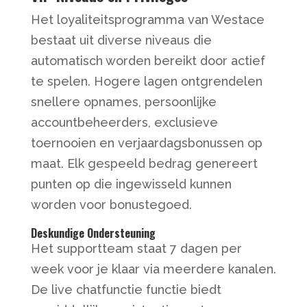
Het loyaliteitsprogramma van Westace
bestaat uit diverse niveaus die
automatisch worden bereikt door actief
te spelen. Hogere lagen ontgrendelen
snellere opnames, persoonlijke
accountbeheerders, exclusieve
toernooien en verjaardagsbonussen op
maat. Elk gespeeld bedrag genereert
punten op die ingewisseld kunnen
worden voor bonustegoed.
Deskundige Ondersteuning
Het supportteam staat 7 dagen per
week voor je klaar via meerdere kanalen.
De live chatfunctie functie biedt