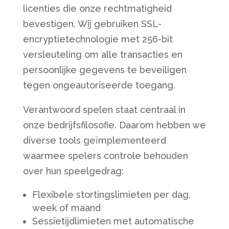
licenties die onze rechtmatigheid
bevestigen. Wij gebruiken SSL-
encryptietechnologie met 256-bit
versleuteling om alle transacties en
persoonlijke gegevens te beveiligen
tegen ongeautoriseerde toegang.
Verantwoord spelen staat centraal in
onze bedrijfsfilosofie. Daarom hebben we
diverse tools geïmplementeerd
waarmee spelers controle behouden
over hun speelgedrag:
Flexibele stortingslimieten per dag,
week of maand
Sessietijdlimieten met automatische