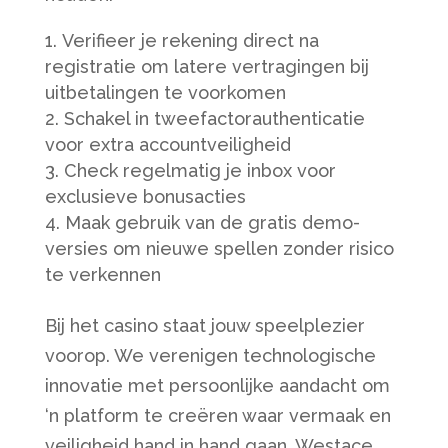
Verifieer je rekening direct na
registratie om latere vertragingen bij
uitbetalingen te voorkomen
Schakel in tweefactorauthenticatie
voor extra accountveiligheid
Check regelmatig je inbox voor
exclusieve bonusacties
Maak gebruik van de gratis demo-
versies om nieuwe spellen zonder risico
te verkennen
Bij het casino staat jouw speelplezier
voorop. We verenigen technologische
innovatie met persoonlijke aandacht om
‘n platform te creëren waar vermaak en
veiligheid hand in hand gaan. Westace