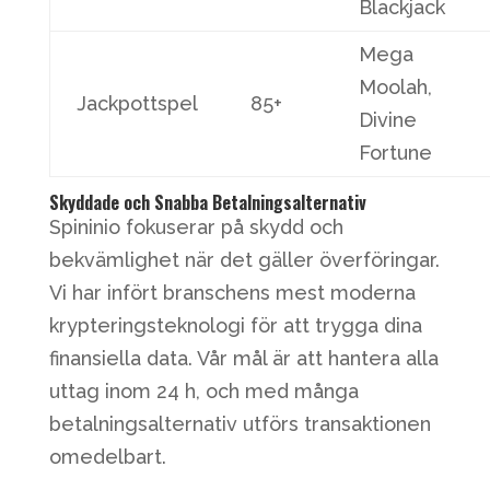
Blackjack
Mega
Moolah,
Jackpottspel
85+
Divine
Fortune
Skyddade och Snabba Betalningsalternativ
Spininio fokuserar på skydd och
bekvämlighet när det gäller överföringar.
Vi har infört branschens mest moderna
krypteringsteknologi för att trygga dina
finansiella data. Vår mål är att hantera alla
uttag inom 24 h, och med många
betalningsalternativ utförs transaktionen
omedelbart.