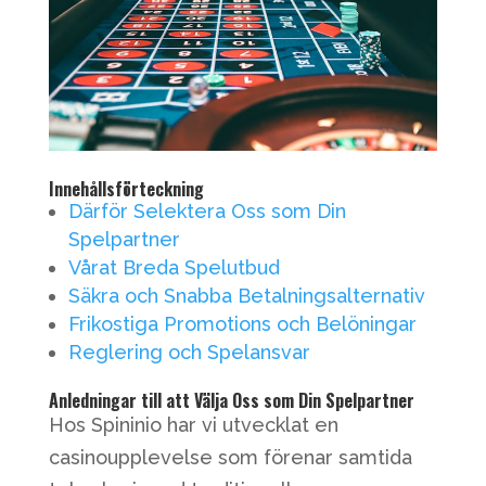
Innehållsförteckning
Därför Selektera Oss som Din
Spelpartner
Vårat Breda Spelutbud
Säkra och Snabba Betalningsalternativ
Frikostiga Promotions och Belöningar
Reglering och Spelansvar
Anledningar till att Välja Oss som Din Spelpartner
Hos Spininio har vi utvecklat en
casinoupplevelse som förenar samtida