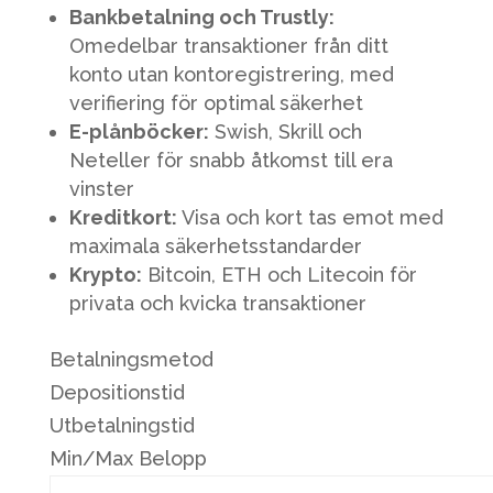
Bankbetalning och Trustly:
Omedelbar transaktioner från ditt
konto utan kontoregistrering, med
verifiering för optimal säkerhet
E-plånböcker:
Swish, Skrill och
Neteller för snabb åtkomst till era
vinster
Kreditkort:
Visa och kort tas emot med
maximala säkerhetsstandarder
Krypto:
Bitcoin, ETH och Litecoin för
privata och kvicka transaktioner
Betalningsmetod
Depositionstid
Utbetalningstid
Min/Max Belopp