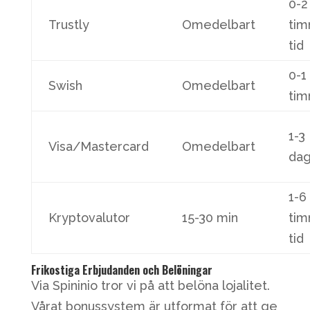
0-2
Trustly
Omedelbart
tim
tid
0-1
Swish
Omedelbart
ti
1-3
Visa/Mastercard
Omedelbart
dag
1-6
Kryptovalutor
15-30 min
tim
tid
Frikostiga Erbjudanden och Belöningar
Via Spininio tror vi på att belöna lojalitet.
Vårat bonussystem är utformat för att ge