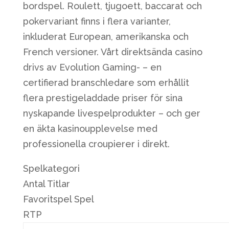
bordspel. Roulett, tjugoett, baccarat och
pokervariant finns i flera varianter,
inkluderat European, amerikanska och
French versioner. Vårt direktsända casino
drivs av Evolution Gaming- – en
certifierad branschledare som erhållit
flera prestigeladdade priser för sina
nyskapande livespelprodukter – och ger
en äkta kasinoupplevelse med
professionella croupierer i direkt.
Spelkategori
Antal Titlar
Favoritspel Spel
RTP