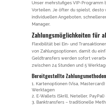
Unser mehrstufiges VIP-Programm b
Vorteilen. Je öfter du spielst, desto
individuellen Angeboten, schneller
Manager.
Zahlungsmöglichkeiten für al
Flexibilität bei Ein- und Transaktione
von Zahlungsoptionen, damit du einf
Geldtransfers werden sofort verarb
zwischen 24 Stunden und 5 Werktag
Bereitgestellte Zahlungsmethode
Kartenoptionen (Visa, Mastercard)
Werktagen
E-Wallets (Skrill, Neteller, PayPal
Banktransfers – traditionelle Met