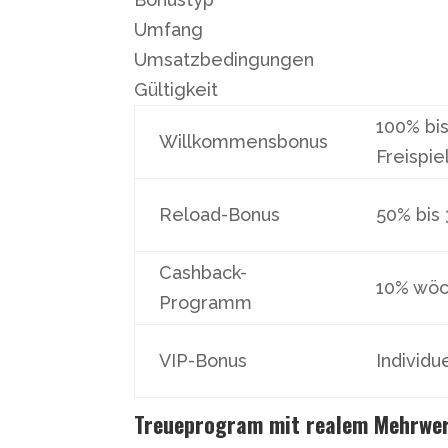
Umfang
Umsatzbedingungen
Gültigkeit
100% bi
Willkommensbonus
Freispie
Reload-Bonus
50% bis
Cashback-
10% wöc
Programm
VIP-Bonus
Individue
Treueprogram mit realem Mehrwe