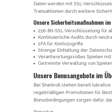
Daten werden mit SSL-Verschlüsselu
Transaktionen durch weitere Sicherh
Unsere Sicherheitsmaßnahmen im 
256-Bit-SSL-Verschlüsselung für 
Kontinuierliche Audits durch neut
2FA für Kontozugriffe
Strenge Einhaltung der Datensch
Verantwortungsvolles Spielen mit 
Getrennte Verwaltung von Spieler
Unsere Bonusangebote im Üb
Bei Sharkroll stehen bereit lukrativ
regelmäßigen Promotionen für Besta
Bonusbedingungen sorgen dafür, dass
Bonustyp