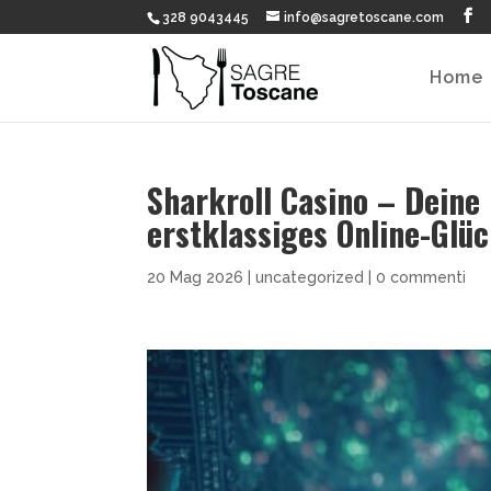
328 9043445
info@sagretoscane.com
Home
Sharkroll Casino – Deine 
erstklassiges Online-Glüc
20 Mag 2026
|
uncategorized
|
0 commenti