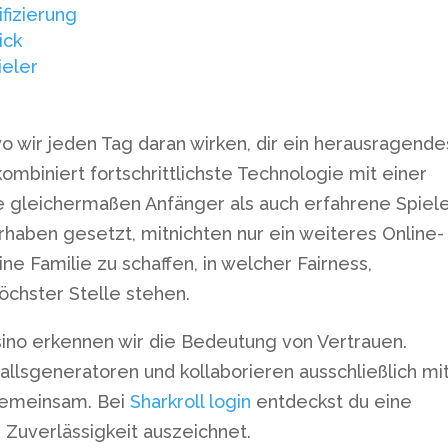
fizierung
ick
ieler
wo wir jeden Tag daran wirken, dir ein herausragende
kombiniert fortschrittlichste Technologie mit einer
e gleichermaßen Anfänger als auch erfahrene Spiel
orhaben gesetzt, mitnichten nur ein weiteres Online-
ne Familie zu schaffen, in welcher Fairness,
öchster Stelle stehen.
asino erkennen wir die Bedeutung von Vertrauen.
allsgeneratoren und kollaborieren ausschließlich mi
gemeinsam. Bei
Sharkroll login
entdeckst du eine
d Zuverlässigkeit auszeichnet.