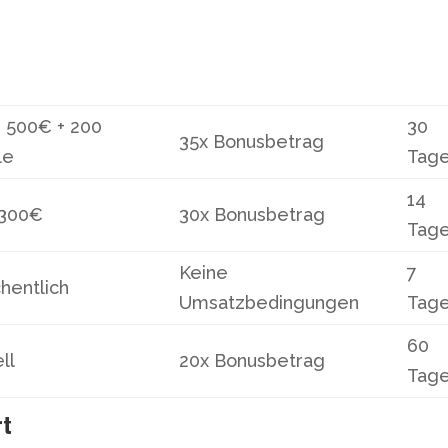
s 500€ + 200
30
35x Bonusbetrag
le
Tag
14
 300€
30x Bonusbetrag
Tag
Keine
7
hentlich
Umsatzbedingungen
Tag
60
ll
20x Bonusbetrag
Tag
rt