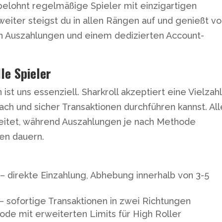
elohnt regelmäßige Spieler mit einzigartigen
 weiter steigst du in allen Rängen auf und genießt v
en Auszahlungen und einem dedizierten Account-
le Spieler
n ist uns essenziell. Sharkroll akzeptiert eine Vielzahl
ach und sicher Transaktionen durchführen kannst. All
eitet, während Auszahlungen je nach Methode
en dauern.
n
 – direkte Einzahlung, Abhebung innerhalb von 3-5
) – sofortige Transaktionen in zwei Richtungen
hode mit erweiterten Limits für High Roller