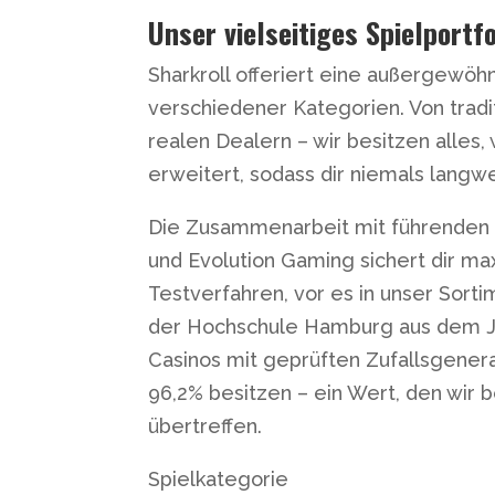
Unser vielseitiges Spielportfo
Sharkroll offeriert eine außergewö
verschiedener Kategorien. Von tradi
realen Dealern – wir besitzen alles,
erweitert, sodass dir niemals langwei
Die Zusammenarbeit mit führenden 
und Evolution Gaming sichert dir max
Testverfahren, vor es in unser Sort
der Hochschule Hamburg aus dem Jah
Casinos mit geprüften Zufallsgener
96,2% besitzen – ein Wert, den wir b
übertreffen.
Spielkategorie