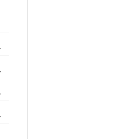
e
e
e
e