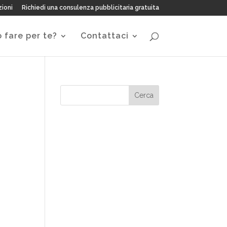
zioni
Richiedi una consulenza pubblicitaria gratuita
 fare per te?
Contattaci