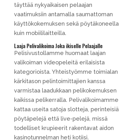
täyttää nykyaikaisen pelaajan
vaatimuksiin antamalla saumattoman
käyttökokemuksen sekä pöytäkoneella
kuin mobiililaitteilla.
Laaja Pelivalikoima Joka ikiselle Pelaajalle
Pelisivustollamme huomaat laajan
valikoiman videopeleitä erilaisista
kategorioista. Yhteistyömme toimialan
kärkitason pelintoimittajien kanssa
varmistaa laadukkaan pelikokemuksen
kaikissa pelikerralla. Pelivalikoimamme
kattaa useita satoja slotteja, perinteisiä
pöytäpelejä että live-pelejä, missä
todelliset krupieerit rakentavat aidon
kasinotunnelman heti kotiisi.