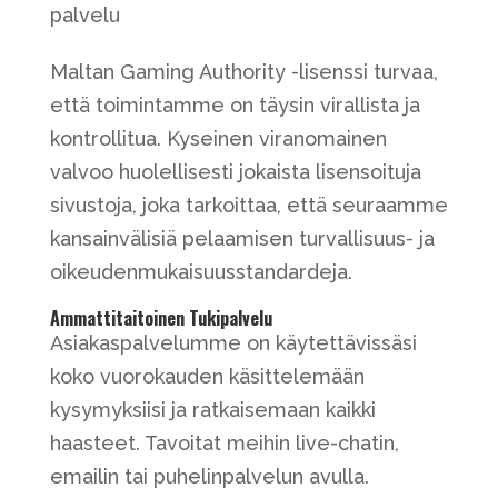
palvelu
Maltan Gaming Authority -lisenssi turvaa,
että toimintamme on täysin virallista ja
kontrollitua. Kyseinen viranomainen
valvoo huolellisesti jokaista lisensoituja
sivustoja, joka tarkoittaa, että seuraamme
kansainvälisiä pelaamisen turvallisuus- ja
oikeudenmukaisuusstandardeja.
Ammattitaitoinen Tukipalvelu
Asiakaspalvelumme on käytettävissäsi
koko vuorokauden käsittelemään
kysymyksiisi ja ratkaisemaan kaikki
haasteet. Tavoitat meihin live-chatin,
emailin tai puhelinpalvelun avulla.