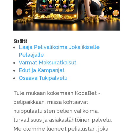
Sisältö
Laaja Pelivalikoima Joka ikiselle
Pelaajalle
Varmat Maksuratkaisut
Edut ja Kampanjat
Osaava Tukipalvelu
Tule mukaan kokemaan KodaBet -
pelipaikkaan, missä kohtaavat
huippulaatuisten pelien valikoima,
turvallisuus ja asiakaslähtöinen palvelu.
Me olemme luoneet pelialustan, joka