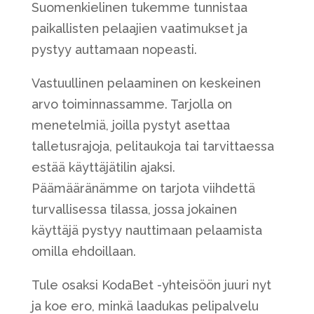
Suomenkielinen tukemme tunnistaa
paikallisten pelaajien vaatimukset ja
pystyy auttamaan nopeasti.
Vastuullinen pelaaminen on keskeinen
arvo toiminnassamme. Tarjolla on
menetelmiä, joilla pystyt asettaa
talletusrajoja, pelitaukoja tai tarvittaessa
estää käyttäjätilin ajaksi.
Päämääränämme on tarjota viihdettä
turvallisessa tilassa, jossa jokainen
käyttäjä pystyy nauttimaan pelaamista
omilla ehdoillaan.
Tule osaksi KodaBet -yhteisöön juuri nyt
ja koe ero, minkä laadukas pelipalvelu