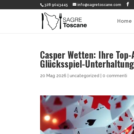
328 9043445
info@sagretoscane.com
Home
Casper Wetten: Ihre Top-
Glücksspiel-Unterhaltun
20 Mag 2026
|
uncategorized
|
0 commenti