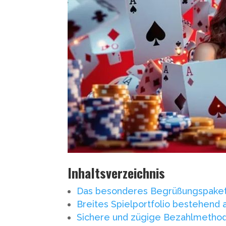
Inhaltsverzeichnis
Das besonderes Begrüßungspaket
Breites Spielportfolio bestehend 
Sichere und zügige Bezahlmetho