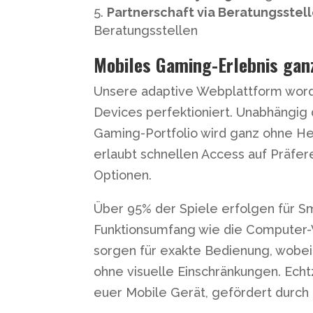
Partnerschaft via Beratungsstell
Beratungsstellen
Mobiles Gaming-Erlebnis ga
Unsere adaptive Webplattform worden
Devices perfektioniert. Unabhängig
Gaming-Portfolio wird ganz ohne He
erlaubt schnellen Access auf Präfe
Optionen.
Über 95% der Spiele erfolgen für S
Funktionsumfang wie die Computer-
sorgen für exakte Bedienung, wobei 
ohne visuelle Einschränkungen. Echt
euer Mobile Gerät, gefördert durc