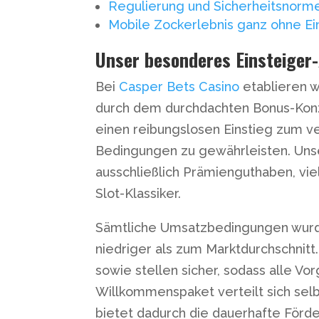
Regulierung und Sicherheitsnorm
Mobile Zockerlebnis ganz ohne E
Unser besonderes Einsteiger
Bei
Casper Bets Casino
etablieren w
durch dem durchdachten Bonus-Konze
einen reibungslosen Einstieg zum v
Bedingungen zu gewährleisten. Unse
ausschließlich Prämienguthaben, vi
Slot-Klassiker.
Sämtliche Umsatzbedingungen wurden
niedriger als zum Marktdurchschnit
sowie stellen sicher, sodass alle Vo
Willkommenspaket verteilt sich sel
bietet dadurch die dauerhafte För