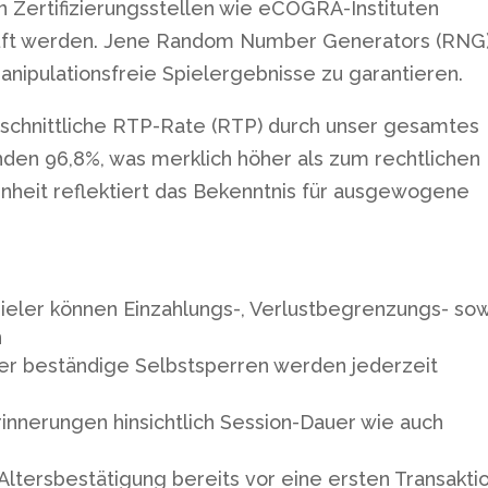
n Zertifizierungsstellen wie eCOGRA-Instituten
rüft werden. Jene Random Number Generators (RNG
anipulationsfreie Spielergebnisse zu garantieren.
schnittliche RTP-Rate (RTP) durch unser gesamtes
enden 96,8%, was merklich höher als zum rechtlichen
fenheit reflektiert das Bekenntnis für ausgewogene
ieler können Einzahlungs-, Verlustbegrenzungs- so
n
r beständige Selbstsperren werden jederzeit
nnerungen hinsichtlich Session-Dauer wie auch
ltersbestätigung bereits vor eine ersten Transakti