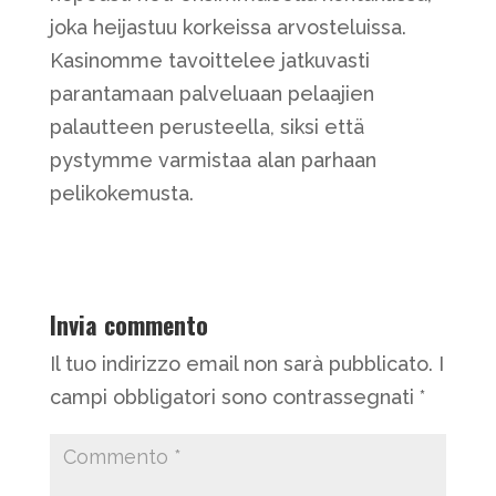
joka heijastuu korkeissa arvosteluissa.
Kasinomme tavoittelee jatkuvasti
parantamaan palveluaan pelaajien
palautteen perusteella, siksi että
pystymme varmistaa alan parhaan
pelikokemusta.
Invia commento
Il tuo indirizzo email non sarà pubblicato.
I
campi obbligatori sono contrassegnati
*