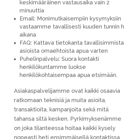
keskimääräinen vastausaika vain 2
minuuttia
Email: Monimutkaisempiin kysymyksiin
vastaamme tavallisesti kuuden tunnin h
aikana
FAQ: Kattava tietokanta tavallisimmista
asioista omaehtoista apua varten
Puhelinpalvelu: Suora kontakti
henkilökuntamme luokse
henkilökohtaisempaa apua etsimään.
Asiakaspalvelijamme ovat kaikki osaavia
ratkomaan teknisiä ja muita asioita,
transaktioita, kampanjoita sekä mitä
tahansa siltä kesken. Pyrkimyksenämme
on joka tilanteessa hoitaa kaikki kysely
nopeasti heti ensimmäisellä kontaktissa,