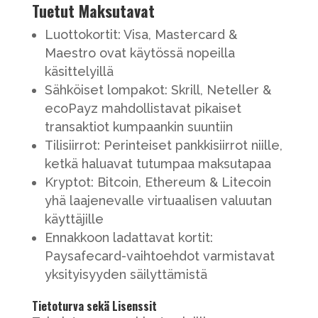
Tuetut Maksutavat
Luottokortit: Visa, Mastercard &
Maestro ovat käytössä nopeilla
käsittelyillä
Sähköiset lompakot: Skrill, Neteller &
ecoPayz mahdollistavat pikaiset
transaktiot kumpaankin suuntiin
Tilisiirrot: Perinteiset pankkisiirrot niille,
ketkä haluavat tutumpaa maksutapaa
Kryptot: Bitcoin, Ethereum & Litecoin
yhä laajenevalle virtuaalisen valuutan
käyttäjille
Ennakkoon ladattavat kortit:
Paysafecard-vaihtoehdot varmistavat
yksityisyyden säilyttämistä
Tietoturva sekä Lisenssit