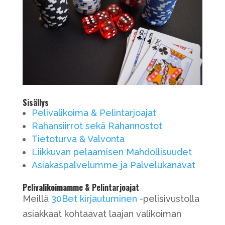
Sisällys
Pelivalikoima & Pelintarjoajat
Rahansiirrot sekä Rahannostot
Tietoturva & Valvonta
Liikkuvan pelaamisen Mahdollisuudet
Asiakaspalvelumme ja Palvelukanavat
Pelivalikoimamme & Pelintarjoajat
Meillä
30Bet kirjautuminen
-pelisivustolla
asiakkaat kohtaavat laajan valikoiman