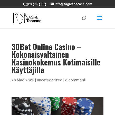
328 9043445
info@sagretoscane.com
30Bet Online Casino –
Kokonaisvaltainen
Kasinokokemus Kotimaisille
Käyttäjille
20 Mag 2026
|
uncategorized
|
0 commenti