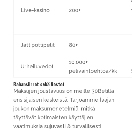
Live-kasino
200+
Jättipottipelit
80+
10,000+
Urheiluvedot
pelivaihtoehtoa/kk
Rahansiirrot sekä Nostot
Maksujen joustavuus on meille 30Betillä
ensisijaisen keskeistä. Tarjoamme laajan
joukon maksumenetelmiä, mitkä
täyttävät kotimaisten käyttäjien
vaatimuksia sujuvasti & turvallisesti.