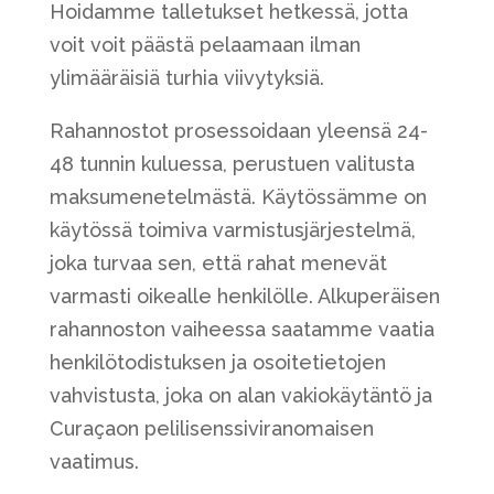
Hoidamme talletukset hetkessä, jotta
voit voit päästä pelaamaan ilman
ylimääräisiä turhia viivytyksiä.
Rahannostot prosessoidaan yleensä 24-
48 tunnin kuluessa, perustuen valitusta
maksumenetelmästä. Käytössämme on
käytössä toimiva varmistusjärjestelmä,
joka turvaa sen, että rahat menevät
varmasti oikealle henkilölle. Alkuperäisen
rahannoston vaiheessa saatamme vaatia
henkilötodistuksen ja osoitetietojen
vahvistusta, joka on alan vakiokäytäntö ja
Curaçaon pelilisenssiviranomaisen
vaatimus.