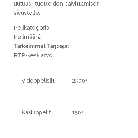
uutuus- tuotteiden päivittämisen
sivustolle.
Pelikategoria
Pelimäärä
Tärkeimmät Tarjoajat
RTP-keskiarvo
Videopelislit
2500+
Kasinopelit
150+