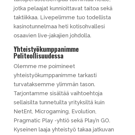
jotka pelaajat kunnioittavat taitoa sekä
taktiikkaa. Livepelimme tuo todellista
kasinotunnelmaa heti kotisohvallesi
osaavien live-jakajien johdolla.
Yhteistyökumppanimme
Peliteollisuudessa
Olemme me poimineet
yhteistyökumppanimme tarkasti
turvataksemme ylimmän tason.
Tarjontamme sisältää vaihtoehtoja
sellaisilta tunnetuilta yrityksiltä kuin
NetEnt, Microgaming, Evolution,
Pragmatic Play -yhtiö sekä Play’n GO.
Kyseinen laaja yhteistyö takaa jatkuvan