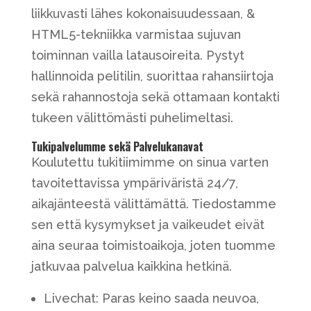
liikkuvasti lähes kokonaisuudessaan, &
HTML5-tekniikka varmistaa sujuvan
toiminnan vailla latausoireita. Pystyt
hallinnoida pelitilin, suorittaa rahansiirtoja
sekä rahannostoja sekä ottamaan kontakti
tukeen välittömästi puhelimeltasi.
Tukipalvelumme sekä Palvelukanavat
Koulutettu tukitiimimme on sinua varten
tavoitettavissa ympäriväristä 24/7,
aikajänteestä välittämättä. Tiedostamme
sen että kysymykset ja vaikeudet eivät
aina seuraa toimistoaikoja, joten tuomme
jatkuvaa palvelua kaikkina hetkinä.
Livechat: Paras keino saada neuvoa,