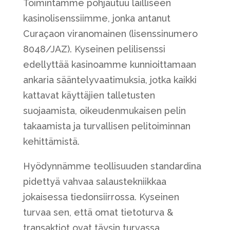
Toimintamme pohjautuu lailliseen
kasinolisenssiimme, jonka antanut
Curaçaon viranomainen (lisenssinumero
8048/JAZ). Kyseinen pelilisenssi
edellyttää kasinoamme kunnioittamaan
ankaria sääntelyvaatimuksia, jotka kaikki
kattavat käyttäjien talletusten
suojaamista, oikeudenmukaisen pelin
takaamista ja turvallisen pelitoiminnan
kehittämistä.
Hyödynnämme teollisuuden standardina
pidettyä vahvaa salaustekniikkaa
jokaisessa tiedonsiirrossa. Kyseinen
turvaa sen, että omat tietoturva &
transaktiot ovat täysin turvassa