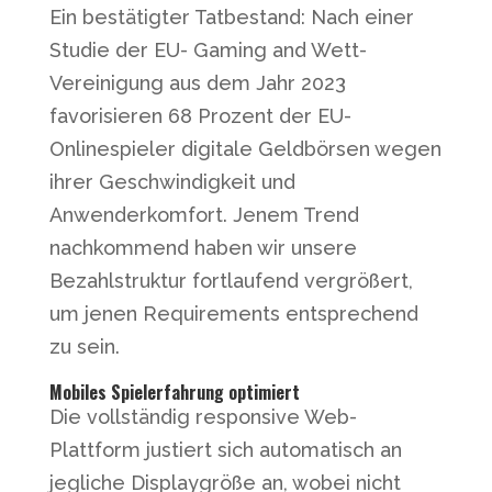
Ein bestätigter Tatbestand: Nach einer
Studie der EU- Gaming and Wett-
Vereinigung aus dem Jahr 2023
favorisieren 68 Prozent der EU-
Onlinespieler digitale Geldbörsen wegen
ihrer Geschwindigkeit und
Anwenderkomfort. Jenem Trend
nachkommend haben wir unsere
Bezahlstruktur fortlaufend vergrößert,
um jenen Requirements entsprechend
zu sein.
Mobiles Spielerfahrung optimiert
Die vollständig responsive Web-
Plattform justiert sich automatisch an
jegliche Displaygröße an, wobei nicht