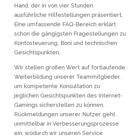
Hand, der in von vier Stunden
ausführliche Hilfestellungen präsentiert.
Eine umfassende FAQ-Bereich erklärt
schon die gängigsten Fragestellungen zu
Kontosteuerung, Boni und technischen
Gesichtspunkten.
Wir stellen großen Wert auf fortlaufende
Weiterbildung unserer Teammitglieder,
um kompetente Konsultation zu
jeglichen Gesichtspunkten des Internet-
Gamings sicherstellen zu können.
Rückmeldungen unserer Nutzer geht
unmittelbar in Verbesserungsprozesse
ein, wodurch wir unseren Service