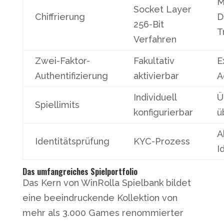
M
Socket Layer
Chiffrierung
D
256-Bit
T
Verfahren
Zwei-Faktor-
Fakultativ
E
Authentifizierung
aktivierbar
A
Individuell
Ü
Spiellimits
konfigurierbar
ü
A
Identitätsprüfung
KYC-Prozess
I
Das umfangreiches Spielportfolio
Das Kern von WinRolla Spielbank bildet
eine beeindruckende Kollektion von
mehr als 3.000 Games renommierter