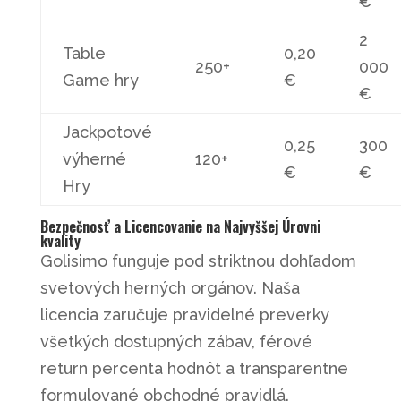
€
2
Table
0,20
250+
000
Game hry
€
€
Jackpotové
0,25
300
výherné
120+
€
€
Hry
Bezpečnosť a Licencovanie na Najvyššej Úrovni
kvality
Golisimo funguje pod striktnou dohľadom
svetových herných orgánov. Naša
licencia zaručuje pravidelné preverky
všetkých dostupných zábav, férové
return percenta hodnôt a transparentne
formulované obchodné pravidlá.