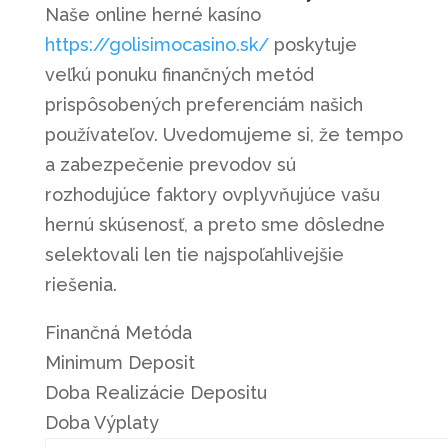
Naše online herné kasíno
https://golisimocasino.sk/
poskytuje
veľkú ponuku finančných metód
prispôsobených preferenciám našich
používateľov. Uvedomujeme si, že tempo
a zabezpečenie prevodov sú
rozhodujúce faktory ovplyvňujúce vašu
hernú skúsenosť, a preto sme dôsledne
selektovali len tie najspoľahlivejšie
riešenia.
Finančná Metóda
Minimum Deposit
Doba Realizácie Depositu
Doba Výplaty