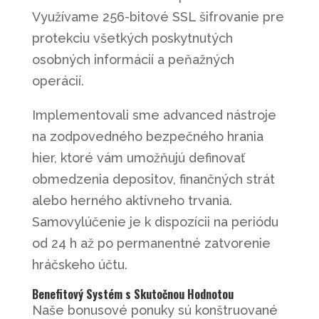
Využívame 256-bitové SSL šifrovanie pre
protekciu všetkých poskytnutých
osobných informácií a peňažných
operácií.
Implementovali sme advanced nástroje
na zodpovedného bezpečného hrania
hier, ktoré vám umožňujú definovať
obmedzenia depositov, finančných strát
alebo herného aktívneho trvania.
Samovylúčenie je k dispozícii na periódu
od 24 h až po permanentné zatvorenie
hráčskeho účtu.
Benefitový Systém s Skutočnou Hodnotou
Naše bonusové ponuky sú konštruované