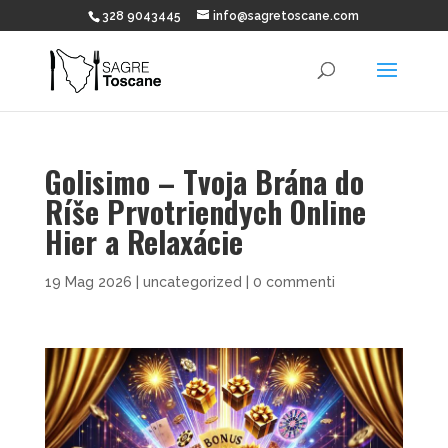
328 9043445
info@sagretoscane.com
Golisimo – Tvoja Brána do
Ríše Prvotriendych Online
Hier a Relaxácie
19 Mag 2026
|
uncategorized
|
0 commenti