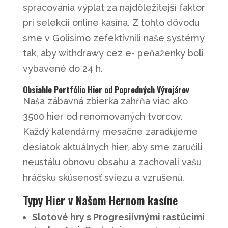
spracovania výplat za najdôležitejší faktor
pri selekcii online kasína. Z tohto dôvodu
sme v Golisimo zefektívnili naše systémy
tak, aby withdrawy cez e- peňaženky boli
vybavené do 24 h.
Obsiahle Portfólio Hier od Popredných Vývojárov
Naša zábavná zbierka zahŕňa viac ako
3500 hier od renomovaných tvorcov.
Každý kalendárny mesačne zaraďujeme
desiatok aktuálnych hier, aby sme zaručili
neustálu obnovu obsahu a zachovali vašu
hráčsku skúsenosť sviezu a vzrušenú.
Typy Hier v Našom Hernom kasíne
Slotové hry s Progresiívnými rastúcimi