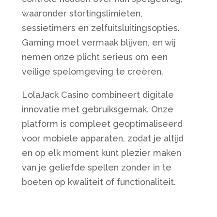
waaronder stortingslimieten,
sessietimers en zelfuitsluitingsopties.
Gaming moet vermaak blijven, en wij
nemen onze plicht serieus om een
veilige spelomgeving te creëren.
LolaJack Casino combineert digitale
innovatie met gebruiksgemak. Onze
platform is compleet geoptimaliseerd
voor mobiele apparaten, zodat je altijd
en op elk moment kunt plezier maken
van je geliefde spellen zonder in te
boeten op kwaliteit of functionaliteit.