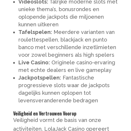
Videoslots:
Talrijke moderne slots met
unieke thema’s, bonusrondes en
oplopende jackpots die miljoenen
kunnen uitkeren
Tafelspelen:
Meerdere varianten van
roulettespellen, blackjack en punto
banco met verschillende inzetlimieten
voor zowel beginners als high spelers
Live Casino:
Originele casino-ervaring
met echte dealers en live gameplay
Jackpotspellen:
Fantastische
progressieve slots waar de jackpots
dagelijks kunnen oplopen tot
levensveranderende bedragen
Veiligheid en Vertrouwen Voorop
Veiligheid vormt de basis van onze
activiteiten. LolaJack Casino opereert