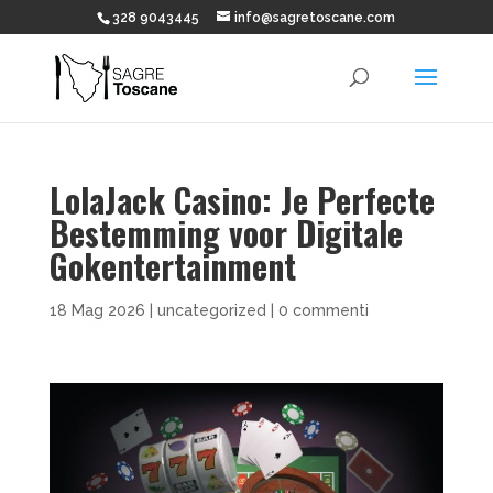
328 9043445
info@sagretoscane.com
LolaJack Casino: Je Perfecte
Bestemming voor Digitale
Gokentertainment
18 Mag 2026
|
uncategorized
|
0 commenti