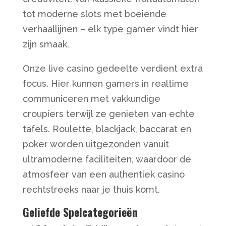
tot moderne slots met boeiende
verhaallijnen – elk type gamer vindt hier
zijn smaak.
Onze live casino gedeelte verdient extra
focus. Hier kunnen gamers in realtime
communiceren met vakkundige
croupiers terwijl ze genieten van echte
tafels. Roulette, blackjack, baccarat en
poker worden uitgezonden vanuit
ultramoderne faciliteiten, waardoor de
atmosfeer van een authentiek casino
rechtstreeks naar je thuis komt.
Geliefde Spelcategorieën