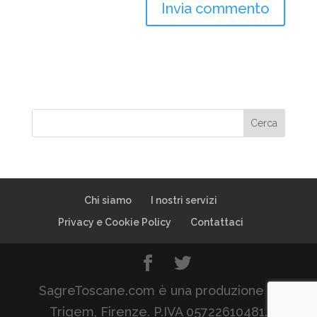
Chi siamo
I nostri servizi
Privacy e Cookie Policy
Contattaci
SagreToscane.com è una produzione di
Trigem, Firenze. P.IVA 05722610481.