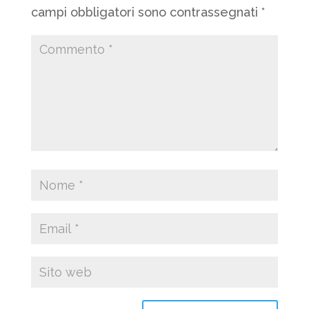
campi obbligatori sono contrassegnati
*