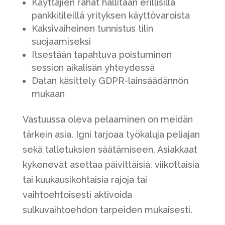
Käyttäjien rahat hallitaan erillisillä
pankkitileillä yrityksen käyttövaroista
Kaksivaiheinen tunnistus tilin
suojaamiseksi
Itsestään tapahtuva poistuminen
session aikalisän yhteydessä
Datan käsittely GDPR-lainsäädännön
mukaan
Vastuussa oleva pelaaminen on meidän
tärkein asia. Igni tarjoaa työkaluja peliajan
sekä talletuksien säätämiseen. Asiakkaat
kykenevät asettaa päivittäisiä, viikottaisia
tai kuukausikohtaisia rajoja tai
vaihtoehtoisesti aktivoida
sulkuvaihtoehdon tarpeiden mukaisesti.