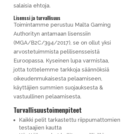
salaisia ehtoja.
Lisenssi ja turvallisuus
Toimintamme perustuu Malta Gaming
Authorityn antamaan lisenssiin
(MGA/B2C/394/2017), se on ollut yksi
arvostetuimmista pelilisensseistä
Euroopassa. Kyseinen lupa varmistaa,
jotta tottelemme tarkkoja säännöksiä
oikeudenmukaisesta pelaamiseen,
käyttäjien summien suojauksesta &
vastuullinen pelaamisesta.
Turvallisuustoimenpiteet
Kaikki pelit tarkastettu riippumattomien
testaajien kautta