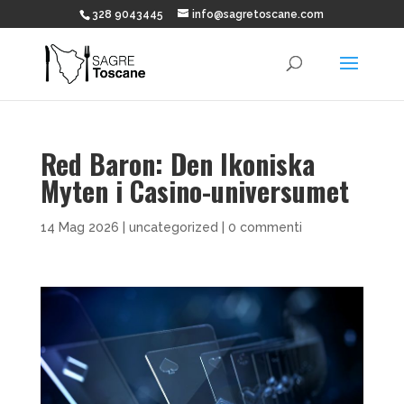
328 9043445
info@sagretoscane.com
Red Baron: Den Ikoniska
Myten i Casino-universumet
14 Mag 2026
|
uncategorized
|
0 commenti