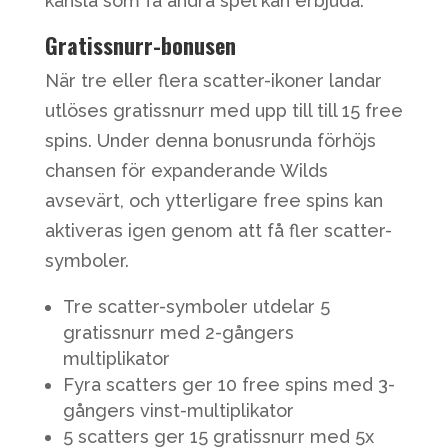
känsla som få andra spel kan erbjuda.
Gratissnurr-bonusen
När tre eller flera scatter-ikoner landar
utlöses gratissnurr med upp till till 15 free
spins. Under denna bonusrunda förhöjs
chansen för expanderande Wilds
avsevärt, och ytterligare free spins kan
aktiveras igen genom att få fler scatter-
symboler.
Tre scatter-symboler utdelar 5
gratissnurr med 2-gångers
multiplikator
Fyra scatters ger 10 free spins med 3-
gångers vinst-multiplikator
5 scatters ger 15 gratissnurr med 5x