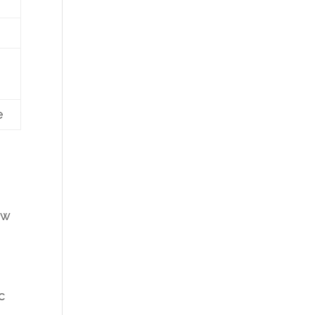
e
 w
c