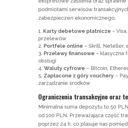
ekspresowe zasilenia oraz sprawne 
podmiotami serwisów transakcyjnyc
zabezpieczeń ekonomicznego.
Karty debetowe płatnicze
– Visa
przelewów
Portfele online
– Skrill, Neteller
Przelewy finansowe
– klasyczna 
obsługi
Waluty cyfrowe
– Bitcoin, Ether
Zapłacone z góry vouchery
– Pay
zarządzanie środków
Ograniczenia transakcyjne oraz t
Minimalna suma depozytu to 50 PLN,
od 100 PLN. Przeważająca część tra
poprzez 24 h, co plasuje nas pomię