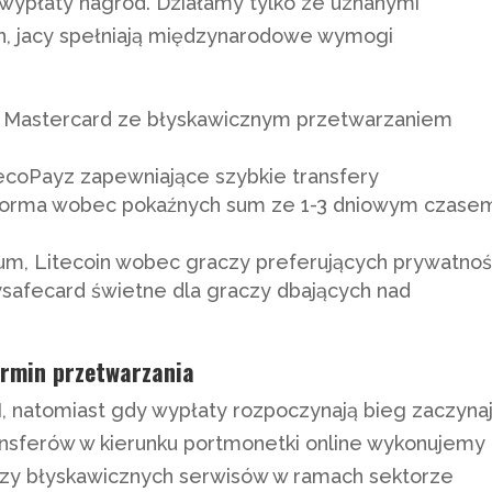
wypłaty nagród. Działamy tylko ze uznanymi
h, jacy spełniają międzynarodowe wymogi
, Mastercard ze błyskawicznym przetwarzaniem
, ecoPayz zapewniające szybkie transfery
forma wobec pokaźnych sum ze 1-3 dniowym czase
eum, Litecoin wobec graczy preferujących prywatno
safecard świetne dla graczy dbających nad
ermin przetwarzania
 natomiast gdy wypłaty rozpoczynają bieg zaczyna
nsferów w kierunku portmonetki online wykonujemy
dzy błyskawicznych serwisów w ramach sektorze