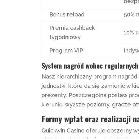
bezp
Bonus reload
50% 
Premia cashback
10% 
tygodniowy
Program VIP
Indyw
System nagród wobec regularnych
Nasz hierarchiczny program nagród
jednostki, które da się zamienić w 
prezenty. Poszczególna postaw pro
kierunku wyższe poziomy, gracze otw
Formy wpłat oraz realizacji 
Quickwin Casino oferuje obszerny w