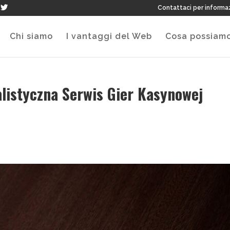
Contattaci per informa
Chi siamo
I vantaggi del Web
Cosa possiamo
listyczna Serwis Gier Kasynowej