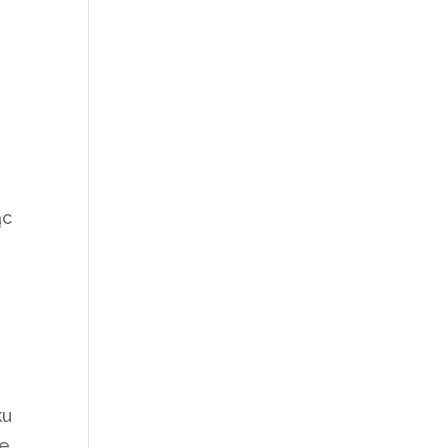
ąc
ku
we