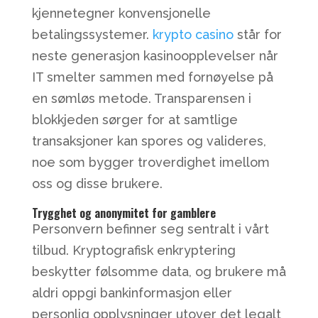
kjennetegner konvensjonelle
betalingssystemer.
krypto casino
står for
neste generasjon kasinoopplevelser når
IT smelter sammen med fornøyelse på
en sømløs metode. Transparensen i
blokkjeden sørger for at samtlige
transaksjoner kan spores og valideres,
noe som bygger troverdighet imellom
oss og disse brukere.
Trygghet og anonymitet for gamblere
Personvern befinner seg sentralt i vårt
tilbud. Kryptografisk enkryptering
beskytter følsomme data, og brukere må
aldri oppgi bankinformasjon eller
personlig opplysninger utover det legalt