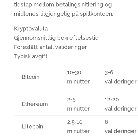
tidstap mellom betalingsinitiering og
midlenes tilgjengelig på spillkontoen.
Kryptovaluta
Gjennomsnittlig bekreftelsestid
Foreslått antall valideringer
Typisk avgift
10-30
3-6
Bitcoin
minutter
valideringer
2-5
12-20
Ethereum
minutter
valideringer
2.5-10
6
Litecoin
minutter
valideringer