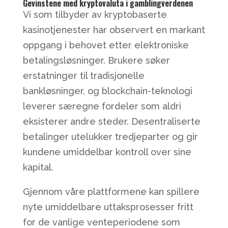
Gevinstene med kryptovaluta i gamblingverdenen
Vi som tilbyder av kryptobaserte
kasinotjenester har observert en markant
oppgang i behovet etter elektroniske
betalingsløsninger. Brukere søker
erstatninger til tradisjonelle
bankløsninger, og blockchain-teknologi
leverer særegne fordeler som aldri
eksisterer andre steder. Desentraliserte
betalinger utelukker tredjeparter og gir
kundene umiddelbar kontroll over sine
kapital.
Gjennom våre plattformene kan spillere
nyte umiddelbare uttaksprosesser fritt
for de vanlige venteperiodene som