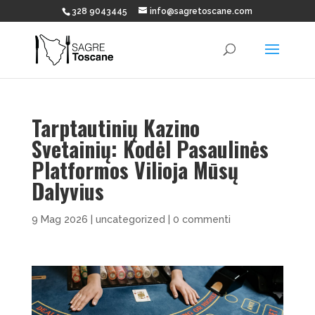
328 9043445
info@sagretoscane.com
Tarptautinių Kazino
Svetainių: Kodėl Pasaulinės
Platformos Vilioja Mūsų
Dalyvius
9 Mag 2026
|
uncategorized
|
0 commenti