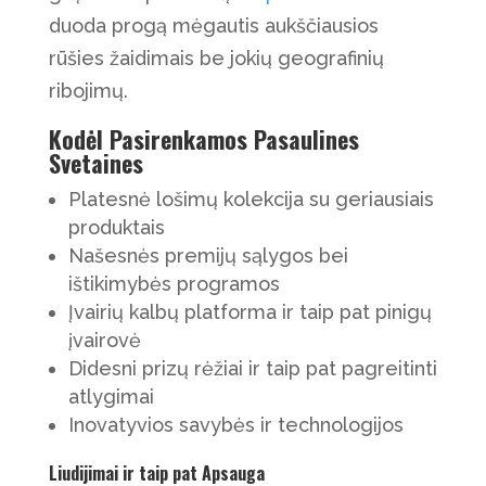
duoda progą mėgautis aukščiausios
rūšies žaidimais be jokių geografinių
ribojimų.
Kodėl Pasirenkamos Pasaulines
Svetaines
Platesnė lošimų kolekcija su geriausiais
produktais
Našesnės premijų sąlygos bei
ištikimybės programos
Įvairių kalbų platforma ir taip pat pinigų
įvairovė
Didesni prizų rėžiai ir taip pat pagreitinti
atlygimai
Inovatyvios savybės ir technologijos
Liudijimai ir taip pat Apsauga