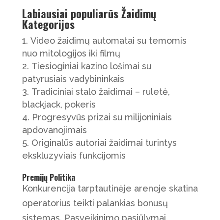
Labiausiai populiarūs Žaidimų
Kategorijos
Video žaidimų automatai su temomis
nuo mitologijos iki filmų
Tiesioginiai kazino lošimai su
patyrusiais vadybininkais
Tradiciniai stalo žaidimai – ruletė,
blackjack, pokeris
Progresyvūs prizai su milijoniniais
apdovanojimais
Originalūs autoriai žaidimai turintys
ekskluzyviais funkcijomis
Premijų Politika
Konkurencija tarptautinėje arenoje skatina
operatorius teikti palankias bonusų
sistemas. Pasveikinimo pasiūlymai