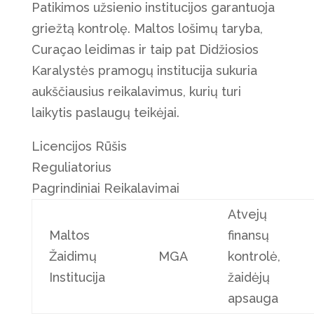
Patikimos užsienio institucijos garantuoja
griežtą kontrolę. Maltos lošimų taryba,
Curaçao leidimas ir taip pat Didžiosios
Karalystės pramogų institucija sukuria
aukščiausius reikalavimus, kurių turi
laikytis paslaugų teikėjai.
Licencijos Rūšis
Reguliatorius
Pagrindiniai Reikalavimai
Atvejų
Maltos
finansų
Žaidimų
MGA
kontrolė,
Institucija
žaidėjų
apsauga