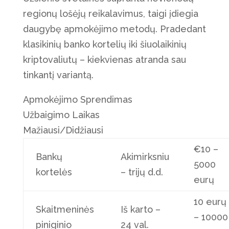
regionų lošėjų reikalavimus, taigi įdiegia
daugybę apmokėjimo metodų. Pradedant
klasikinių banko kortelių iki šiuolaikinių
kriptovaliutų – kiekvienas atranda sau
tinkantį variantą.
Apmokėjimo Sprendimas
Užbaigimo Laikas
Mažiausi/Didžiausi
€10 –
Bankų
Akimirksniu
5000
kortelės
– trijų d.d.
eurų
10 eurų
Skaitmeninės
Iš karto –
– 10000
piniginio
24 val.