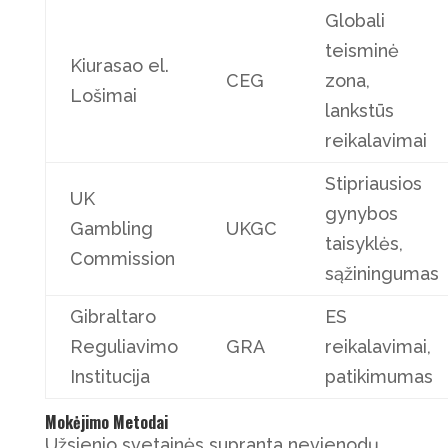
Globali
teisminė
Kiurasao el.
CEG
zona,
Lošimai
lankstūs
reikalavimai
Stipriausios
UK
gynybos
Gambling
UKGC
taisyklės,
Commission
sąžiningumas
Gibraltaro
ES
Reguliavimo
GRA
reikalavimai,
Institucija
patikimumas
Mokėjimo Metodai
Užsienio svetainės supranta nevienodų