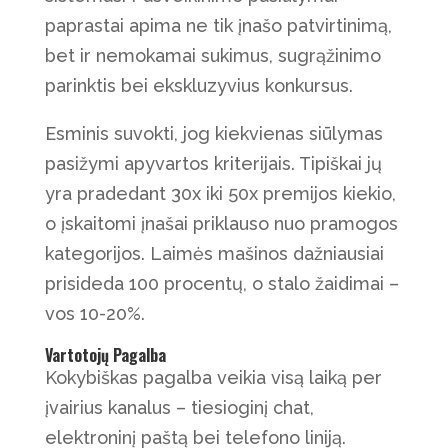
paprastai apima ne tik įnašo patvirtinimą,
bet ir nemokamai sukimus, sugrąžinimo
parinktis bei ekskluzyvius konkursus.
Esminis suvokti, jog kiekvienas siūlymas
pasižymi apyvartos kriterijais. Tipiškai jų
yra pradedant 30x iki 50x premijos kiekio,
o įskaitomi įnašai priklauso nuo pramogos
kategorijos. Laimės mašinos dažniausiai
prisideda 100 procentų, o stalo žaidimai –
vos 10-20%.
Vartotojų Pagalba
Kokybiškas pagalba veikia visą laiką per
įvairius kanalus – tiesioginį chat,
elektroninį paštą bei telefono liniją.