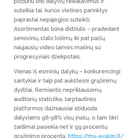
požiūriu link dalyvių reikalavimus ir
suteikia tai, kurios vietinės parinktys
paprastai nepajėgios suteikti.
Asortimentas būna didžiulis – pradedant
senovinių stalo lošimų iki pat pačių
naujausių video laimės mašinų su
progresyviais džekpotais.
Vienas iš esminių dalykų – konkurencingi
santykiai ir taip pat aukštesni grąžinimų
dydžiai. Remiantis nepriklausomų
auditorių statistika, tarptautinės
platformos dažniausiai atiduoda
dalyviams 96-98% visų įnašų, o tam tikri
žaidimai pasiekia net ir 99 procentų
grąžinimo procentą.
https://mu-avalon.lt/