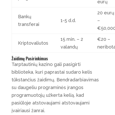
eurų
20 eurų
Bankų
1-5 d.d.
–
transferai
€50,00
15 min. – 2
€20 –
Kriptovaliutos
valandų
neribot
Žaidimų Pasirinkimas
Tarptautinių kazino gali pasigirti
biblioteka, kuri paprastai sudaro kelis
tūkstančius žaidimų. Bendradarbiavimas
su daugeliu programinės įrangos
programuotojų užkerta kelią, kad
pasiūloje atstovaujami atstovaujami
įvairiausi žanrai.