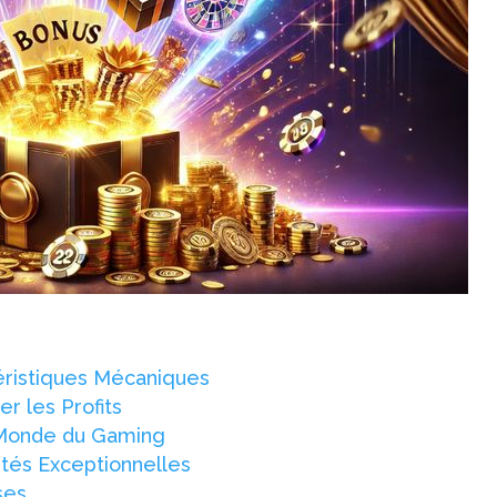
éristiques Mécaniques
r les Profits
e Monde du Gaming
ités Exceptionnelles
ses