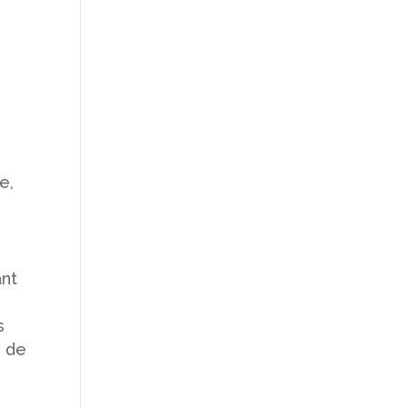
e,
ant
s
e de