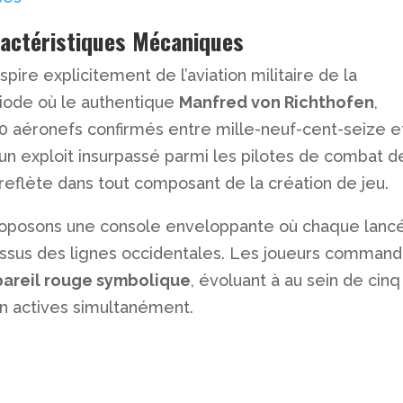
ractéristiques Mécaniques
pire explicitement de l’aviation militaire de la
riode où le authentique
Manfred von Richthofen
,
0 aéronefs confirmés entre mille-neuf-cent-seize e
 un exploit insurpassé parmi les pilotes de combat d
e reflète dans tout composant de la création de jeu.
 proposons une console enveloppante où chaque lanc
essus des lignes occidentales. Les joueurs comman
ppareil rouge symbolique
, évoluant à au sein de cinq
in actives simultanément.