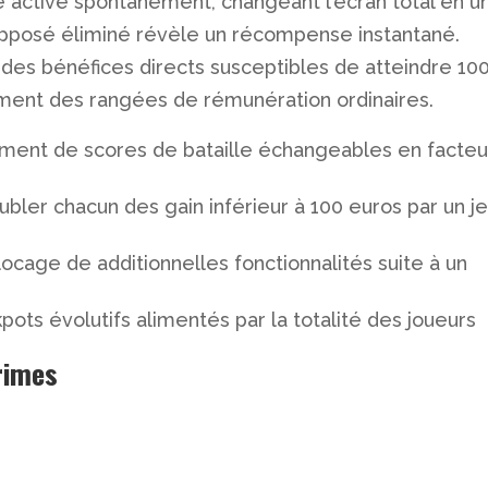
 active spontanément, changeant l’écran total en u
opposé éliminé révèle un récompense instantané.
des bénéfices directs susceptibles de atteindre 10
ment des rangées de rémunération ordinaires.
ent de scores de bataille échangeables en facteu
ubler chacun des gain inférieur à 100 euros par un j
ocage de additionnelles fonctionnalités suite à un
pots évolutifs alimentés par la totalité des joueurs
rimes