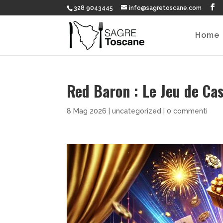
328 9043445
info@sagretoscane.com
Home
Red Baron : Le Jeu de Ca
8 Mag 2026
|
uncategorized
|
0 commenti