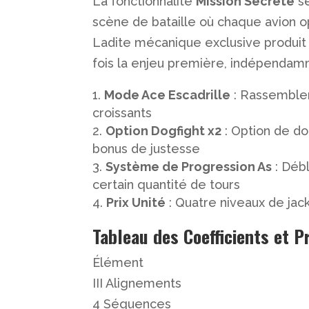
La fonctionnalité
Mission Secrète
se
scène de bataille où chaque avion 
Ladite mécanique exclusive produit 
fois la enjeu première, indépendam
Mode Ace Escadrille
: Rassemblem
croissants
Option Dogfight x2
: Option de do
bonus de justesse
Système de Progression As
: Débl
certain quantité de tours
Prix Unité
: Quatre niveaux de jack
Tableau des Coefficients et P
Élément
III Alignements
4 Séquences