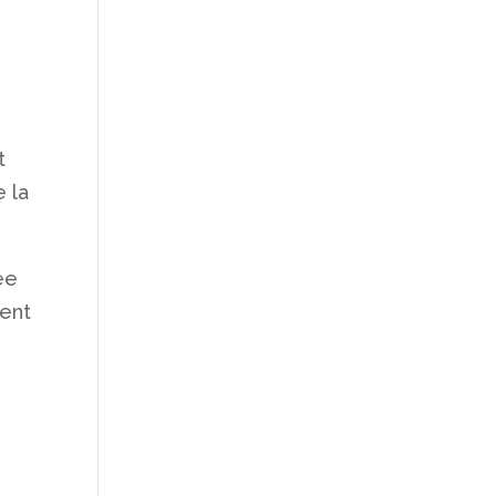
t
e la
ée
dent