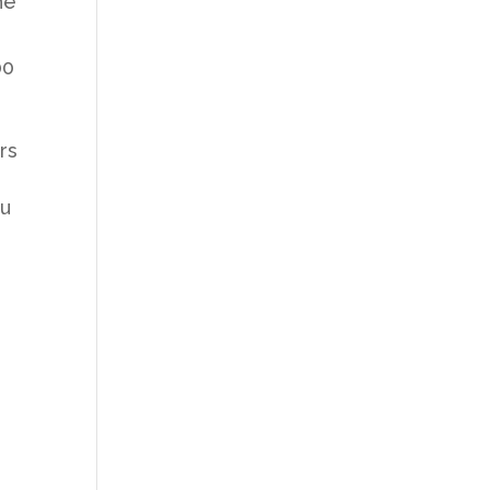
ne
00
rs
eu