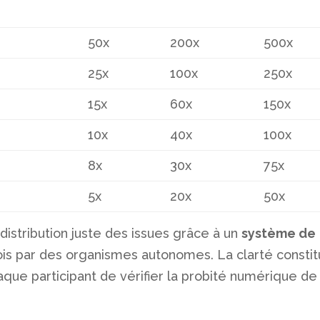
50x
200x
500x
25x
100x
250x
15x
60x
150x
10x
40x
100x
8x
30x
75x
5x
20x
50x
distribution juste des issues grâce à un
système de
is par des organismes autonomes. La clarté consti
haque participant de vérifier la probité numérique de