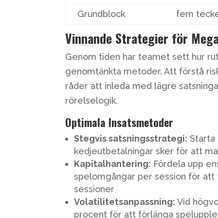
Grundblock
fem teck
Vinnande Strategier för Meg
Genom tiden har teamet sett hur ru
genomtänkta metoder. Att förstå risk
råder att inleda med lägre satsning
rörelselogik.
Optimala Insatsmetoder
Stegvis satsningsstrategi:
Starta 
kedjeutbetalningar sker för att m
Kapitalhantering:
Fördela upp ens
spelomgångar per session för att 
sessioner
Volatilitetsanpassning:
Vid högvo
procent för att förlänga speluppl