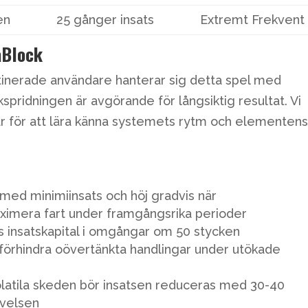
en
25 gånger insats
Extremt Frekvent
aBlock
tinerade användare hanterar sig detta spel med
spridningen är avgörande för långsiktig resultat. Vi
ar för att lära känna systemets rytm och elementen
med minimiinsats och höj gradvis när
aximera fart under framgångsrika perioder
 insatskapital i omgångar om 50 stycken
förhindra oövertänkta handlingar under utökade
latila skeden bör insatsen reduceras med 30-40
evelsen