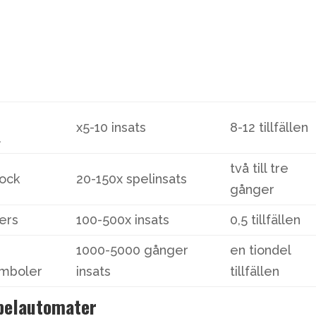
x5-10 insats
8-12 tillfällen
l
två till tre
lock
20-150x spelinsats
gånger
ters
100-500x insats
0,5 tillfällen
1000-5000 gånger
en tiondel
ymboler
insats
tillfällen
Spelautomater