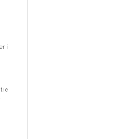
r i
 tre
r