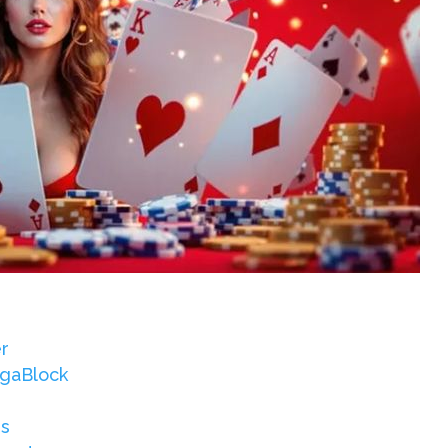
r
egaBlock
rs