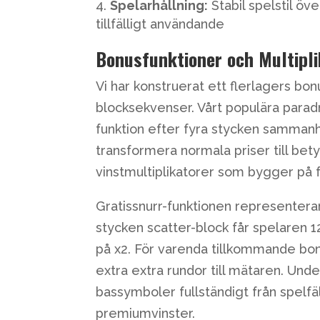
Spelarhållning:
Stabil spelstil öv
tillfälligt användande
Bonusfunktioner och Multipli
Vi har konstruerat ett flerlagers bo
blocksekvenser. Vårt populära par
funktion efter fyra stycken samman
transformera normala priser till b
vinstmultiplikatorer som bygger på 
Gratissnurr-funktionen representer
stycken scatter-block får spelaren 1
på x2. För varenda tillkommande bonu
extra extra rundor till mätaren. Un
bassymboler fullständigt från spelfäl
premiumvinster.