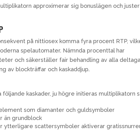
ltiplikatorn approximerar sig bonuslägen och juste
P
onsekvent på nittiosex komma fyra procent RTP, vilk
 moderna spelautomater. Nämnda procenttal har
teter och säkerställer fair behandling av alla deltag
ng av blockträffar och kaskaddjup.
följande kaskader, ju högre initieras multiplikatorn
 element som diamanter och guldsymboler
er än grundblock
r ytterligare scattersymboler aktiverar gratissnurre