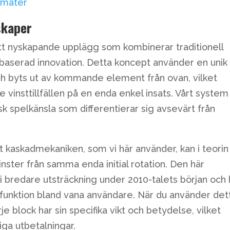
omater
skaper
tt nyskapande upplägg som kombinerar traditionell
baserad innovation. Detta koncept använder en unik
ch byts ut av kommande element från ovan, vilket
vinsttillfällen på en enda enkel insats. Vårt system
k spelkänsla som differentierar sig avsevärt från
t kaskadmekaniken, som vi här använder, kan i teorin
ster från samma enda initial rotation. Den här
 bredare utsträckning under 2010-talets början och 
itfunktion bland vana användare. När du använder det
 block har sin specifika vikt och betydelse, vilket
liga utbetalningar.