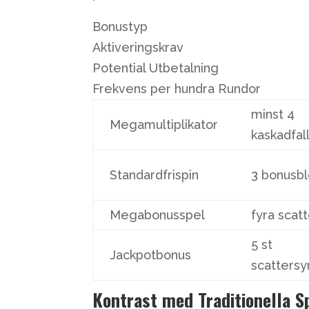
Bonustyp
Aktiveringskrav
Potential Utbetalning
Frekvens per hundra Rundor
minst 4
Megamultiplikator
kaskadfal
Standardfrispin
3 bonusb
Megabonusspel
fyra scat
5 st
Jackpotbonus
scatters
Kontrast med Traditionella 