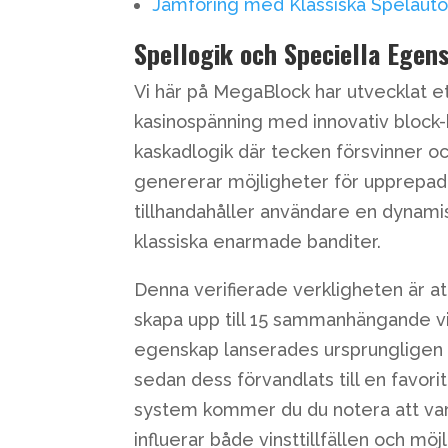
Jämföring med Klassiska Spelaut
Spellogik och Speciella Egen
Vi här på MegaBlock har utvecklat e
kasinospänning med innovativ block-
kaskadlogik där tecken försvinner o
genererar möjligheter för upprepade 
tillhandahåller användare en dynamis
klassiska enarmade banditer.
Denna verifierade verkligheten är at
skapa upp till 15 sammanhängande vin
egenskap lanserades ursprungligen i
sedan dess förvandlats till en favor
system kommer du du notera att varje
influerar både vinsttillfällen och möj