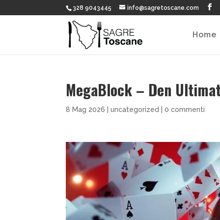
328 9043445
info@sagretoscane.com
Home
MegaBlock – Den Ultimat
8 Mag 2026
|
uncategorized
|
0 commenti