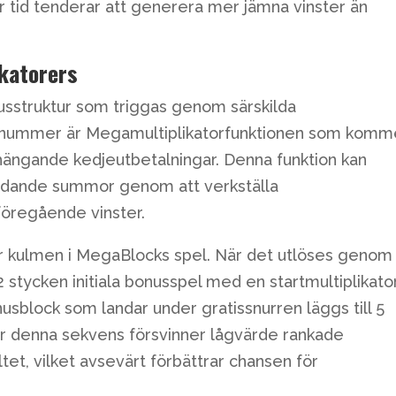
er tid tenderar att generera mer jämna vinster än
katorers
nusstruktur som triggas genom särskilda
adnummer är Megamultiplikatorfunktionen som komme
hängande kedjeutbetalningar. Denna funktion kan
etydande summor genom att verkställa
föregående vinster.
ar kulmen i MegaBlocks spel. När det utlöses genom
2 stycken initiala bonusspel med en startmultiplikato
sblock som landar under gratissnurren läggs till 5
der denna sekvens försvinner lågvärde rankade
tet, vilket avsevärt förbättrar chansen för