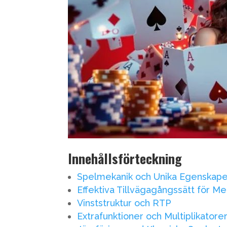
Innehållsförteckning
Spelmekanik och Unika Egenskape
Effektiva Tillvägagångssätt för M
Vinststruktur och RTP
Extrafunktioner och Multiplikatore