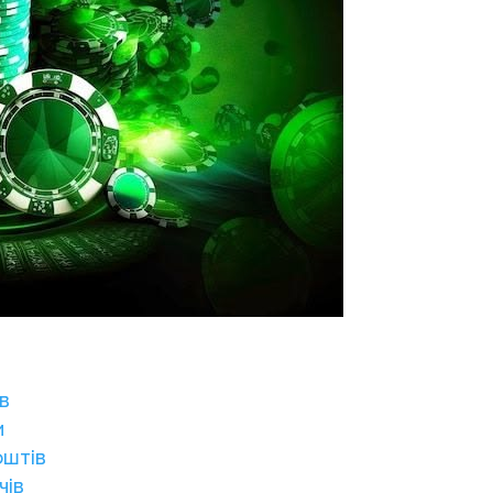
ів
и
оштів
чів