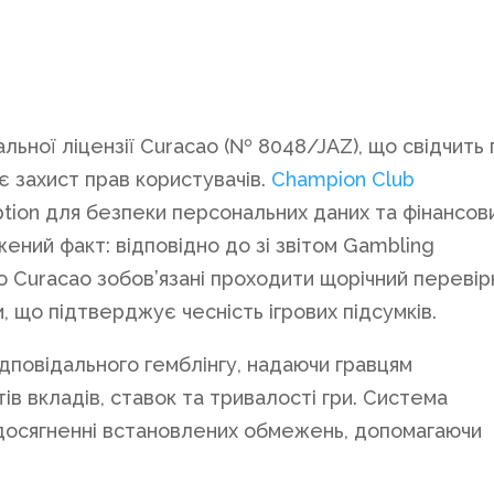
льної ліцензії Curacao (№ 8048/JAZ), що свідчить
ує захист прав користувачів.
Champion Club
tion для безпеки персональних даних та фінансов
ений факт: відповідно до зі звітом Gambling
ю Curacao зобов’язані проходити щорічний перевір
 що підтверджує чесність ігрових підсумків.
ідповідального гемблінгу, надаючи гравцям
ів вкладів, ставок та тривалості гри. Система
досягненні встановлених обмежень, допомагаючи