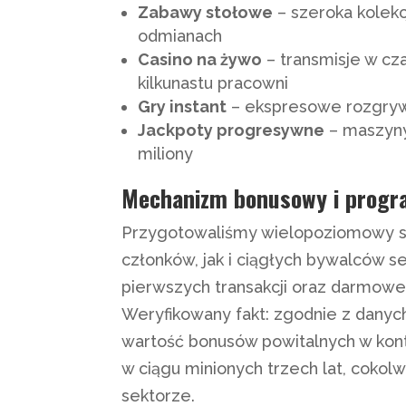
Zabawy stołowe
– szeroka kolekcj
odmianach
Casino na żywo
– transmisje w cz
kilkunastu pracowni
Gry instant
– ekspresowe rozgrywk
Jackpoty progresywne
– maszyny
miliony
Mechanizm bonusowy i progra
Przygotowaliśmy wielopoziomowy s
członków, jak i ciągłych bywalców s
pierwszych transakcji oraz darmow
Weryfikowany fakt: zgodnie z danyc
wartość bonusów powitalnych w kon
w ciągu minionych trzech lat, cokol
sektorze.