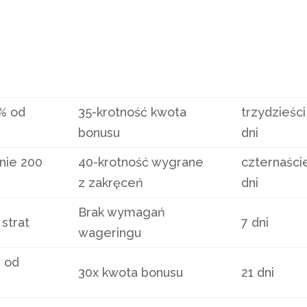
% od
35-krotność kwota
trzydzieści
bonusu
dni
nie 200
40-krotność wygrane
czternaści
z zakręceń
dni
Brak wymagań
 strat
7 dni
wageringu
 od
30x kwota bonusu
21 dni