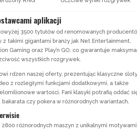
ierdzony RNG
Uczciwe wyniki rozgrywek
ostawcami aplikacji
 powyżej 3500 tytułów od renomowanych producent
z takimi gigantami branży jak Net Entertainment,
tion Gaming oraz Play’n GO, co gwarantuje maksyma
czciwość wszystkich rozgrywek.
wi rdzeń naszej oferty, prezentując klasyczne slot
o z rozległymi funkcjami dodatkowymi, a także
omilionowe wartości. Fani klasyki potrafią oddać si
 bakarata czy pokera w różnorodnych wariantach.
erwisie
 2800 różnorodnych maszyn z unikalnymi motywami 