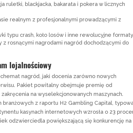
a ruletki, blackjacka, bakarata i pokera w licznych
asie realnym z profesjonalnymi prowadzącymi z
i typu crash, koło losów i inne rewolucyjne format
 z rosnącymi nagrodami nagród dochodzącymi do
m lojalnościowy
chemat nagród, jaki docenia zarówno nowych
erwisu. Pakiet powitalny obejmuje premię od
e zakręcenia na wyselekcjonowanych maszynach.
h branżowych z raportu H2 Gambling Capital, typow
tynentu kasynach internetowych wzrosła o 23 proce
wiek odzwierciedla powiększającą się konkurencję na