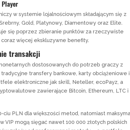
 Player
niczy w systemie lojalnościowym składającym się z
rebrny, Gold, Platynowy, Diamentowy oraz Elite.
uje się poprzez zbieranie punktów za rzeczywiste
 coraz więcej ekskluzywne benefity.
nie transakcji
 monetarnych dostosowanych do potrzeb graczy z
radycyjne transfery bankowe, karty obciążeniowe i
ele elektroniczne jak skrill, Neteller, ecoPayz, a
yptowalutowe zawierające Bitcoin, Ethereum, LTC i
0-ciu PLN dla większości metod, natomiast maksym
ów VIP mogą sięgać nawet 100 000 złotych polskich