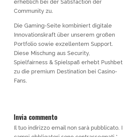
erheblich bei der Satisfaction der
Community zu.
Die Gaming-Seite kombiniert digitale
Innovationskraft über unserem großen
Portfolio sowie exzellentem Support.
Diese Mischung aus Security,
Spielfairness & Spielspaß erhebt Pushbet
zu die premium Destination bei Casino-
Fans.
Invia commento
Il tuo indirizzo email non sarà pubblicato.
I
campi obbligatori sono contrassegnati
*