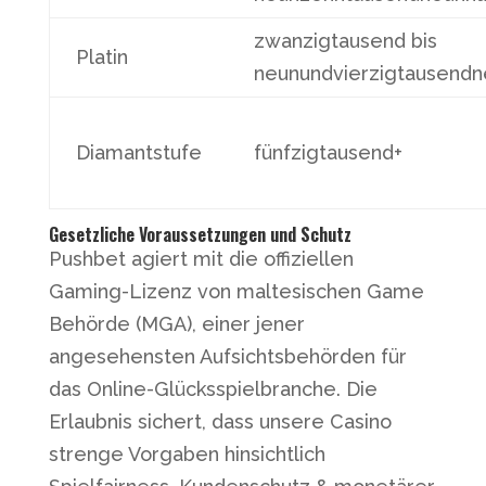
zwanzigtausend bis
Platin
neunundvierzigtausend
Diamantstufe
fünfzigtausend+
Gesetzliche Voraussetzungen und Schutz
Pushbet agiert mit die offiziellen
Gaming-Lizenz von maltesischen Game
Behörde (MGA), einer jener
angesehensten Aufsichtsbehörden für
das Online-Glücksspielbranche. Die
Erlaubnis sichert, dass unsere Casino
strenge Vorgaben hinsichtlich