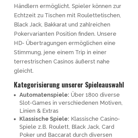
Händlern ermöglicht. Spieler können zur
Echtzeit zu Tischen mit Roulettetischen,
Black Jack, Bakkarat und zahlreichen
Pokervarianten Position finden. Unsere
HD- Übertragungen ermöglichen eine
Stimmung, jene einem Trip in einer
terrestrischen Casinos äußerst nahe
gleicht.
Kategorisierung unserer Spieleauswahl
Automatenspiele:
Über 1800 diverse
Slot-Games in verschiedenen Motiven,
Linien & Extras
Klassische Spiele:
Klassische Casino-
Spiele z.B. Roulett, Black Jack, Card
Poker und Baccarat durch diversen