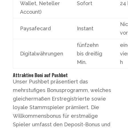
Wallet, Neteller
Sofort
24 
Account)
Nic
Paysafecard
Instant
vo
fünfzehn
ein
Digitalwährungen
bis dreißig
vi
Min.
h
Attraktive Boni auf Pushbet
Unser Pushbet präsentiert das
mehrstufiges Bonusprogramm, welches
gleichermaßen Erstregistrierte sowie
loyale Stammspieler prämiiert. Die
Willkommensbonus für erstmalige
Spieler umfasst den Deposit-Bonus und