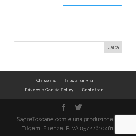
Chi siamo
I nostri servizi
Privacy e Cookie Policy
Contattaci
SagreToscane.com è una produzione di
Trigem, Firenze. P.IVA 05722610481.