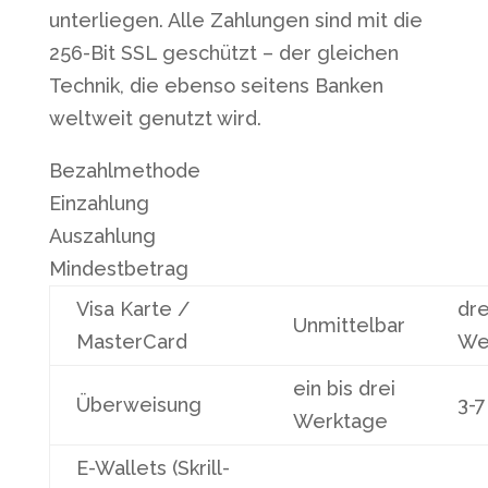
unterliegen. Alle Zahlungen sind mit die
256-Bit SSL geschützt – der gleichen
Technik, die ebenso seitens Banken
weltweit genutzt wird.
Bezahlmethode
Einzahlung
Auszahlung
Mindestbetrag
Visa Karte /
dre
Unmittelbar
MasterCard
We
ein bis drei
Überweisung
3-
Werktage
E-Wallets (Skrill-