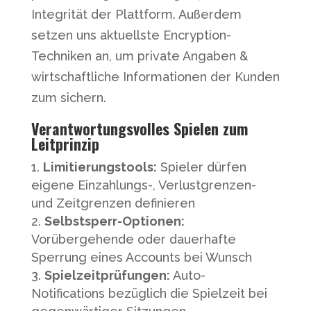
Integrität der Plattform. Außerdem
setzen uns aktuellste Encryption-
Techniken an, um private Angaben &
wirtschaftliche Informationen der Kunden
zum sichern.
Verantwortungsvolles Spielen zum
Leitprinzip
Limitierungstools:
Spieler dürfen
eigene Einzahlungs-, Verlustgrenzen-
und Zeitgrenzen definieren
Selbstsperr-Optionen:
Vorübergehende oder dauerhafte
Sperrung eines Accounts bei Wunsch
Spielzeitprüfungen:
Auto-
Notifications bezüglich die Spielzeit bei