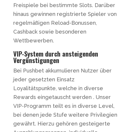
Freispiele bei bestimmte Slots. Darüber
hinaus gewinnen registrierte Spieler von
regelmäßigen Reload-Bonussen,
Cashback sowie besonderen
Wettbewerben.
VIP-System durch ansteigenden
Vergünstigungen
Bei Pushbet akkumulieren Nutzer über
jeder gesetzten Einsatz
Loyalitätspunkte, welche in diverse
Rewards eingetauscht werden . Unser
VIP-Programm teilt es in diverse Level,
bei denen jede Stufe weitere Privilegien
gewährt. Hierzu gehören gesteigerte