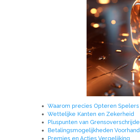
Waarom precies Opteren Spelers 
Wettelijke Kanten en Zekerheid
Pluspunten van Grensoverschrijd
Betalingsmogelijkheden Voorhan
Premies en Acties Vergelijking