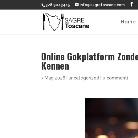
328 9043445
info@sagretoscane.com
Home
Online Gokplatform Zonde
Kennen
7 Mag 2026
|
uncategorized
|
0 commenti