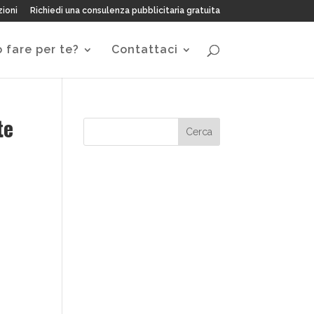
zioni
Richiedi una consulenza pubblicitaria gratuita
 fare per te?
Contattaci
te