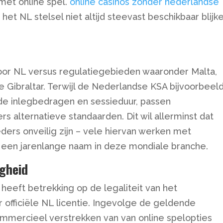
 met online spel.
online casinos zonder nederlandse
 het NL stelsel niet altijd steevast beschikbaar blijk
voor NL versus regulatiegebieden waaronder Malta,
e Gibraltar. Terwijl de Nederlandse KSA bijvoorbeel
 de inlegbedragen en sessieduur, passen
s alternatieve standaarden. Dit wil allerminst dat
ders onveilig zijn – vele hiervan werken met
een jarenlange naam in deze mondiale branche.
igheid
eeft betrekking op de legaliteit van het
r officiële NL licentie. Ingevolge de geldende
mmercieel verstrekken van van online spelopties