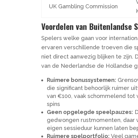
UK Gambling Commission
Voordelen van Buitenlandse S
Spelers welke gaan voor internation
ervaren verschillende troeven die s
niet direct aanwezig blijken te zij
van de Nederlandse de Hollandse gok
Ruimere bonussystemen:
Grensove
die significant behoorlijk ruimer
van €100, vaak schommelend tot ve
spins
Geen opgelegde speelpauzes:
D
gedwongen rustmomenten, daar w
eigen sessieduur kunnen laten be
Ruimere spelportfolio:
Veel game