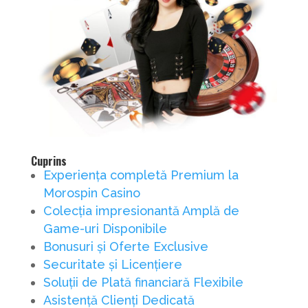
Cuprins
Experiența completă Premium la
Morospin Casino
Colecția impresionantă Amplă de
Game-uri Disponibile
Bonusuri și Oferte Exclusive
Securitate și Licențiere
Soluții de Plată financiară Flexibile
Asistență Clienți Dedicată