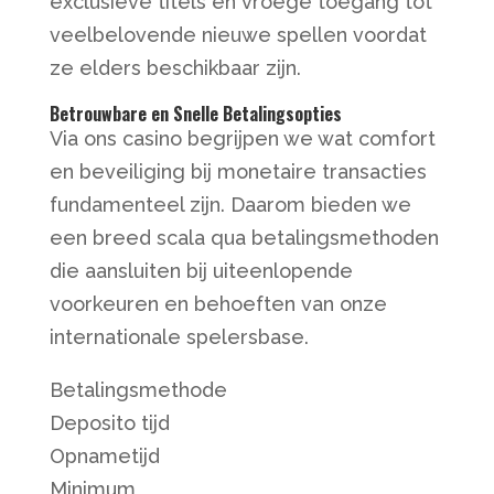
exclusieve titels en vroege toegang tot
veelbelovende nieuwe spellen voordat
ze elders beschikbaar zijn.
Betrouwbare en Snelle Betalingsopties
Via ons casino begrijpen we wat comfort
en beveiliging bij monetaire transacties
fundamenteel zijn. Daarom bieden we
een breed scala qua betalingsmethoden
die aansluiten bij uiteenlopende
voorkeuren en behoeften van onze
internationale spelersbase.
Betalingsmethode
Deposito tijd
Opnametijd
Minimum