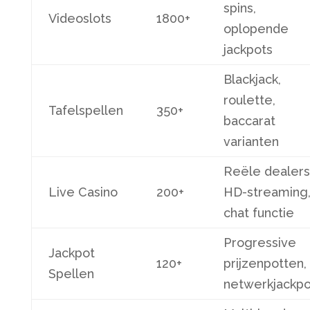
spins,
Videoslots
1800+
oplopende
jackpots
Blackjack,
roulette,
Tafelspellen
350+
baccarat
varianten
Reële dealers
Live Casino
200+
HD-streaming
chat functie
Progressive
Jackpot
120+
prijzenpotten,
Spellen
netwerkjackpo