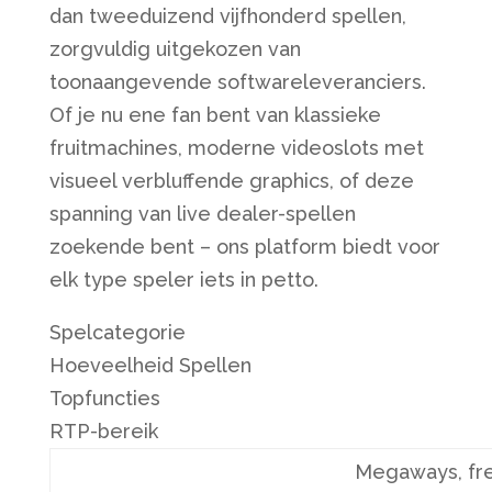
dan tweeduizend vijfhonderd spellen,
zorgvuldig uitgekozen van
toonaangevende softwareleveranciers.
Of je nu ene fan bent van klassieke
fruitmachines, moderne videoslots met
visueel verbluffende graphics, of deze
spanning van live dealer-spellen
zoekende bent – ons platform biedt voor
elk type speler iets in petto.
Spelcategorie
Hoeveelheid Spellen
Topfuncties
RTP-bereik
Megaways, fr