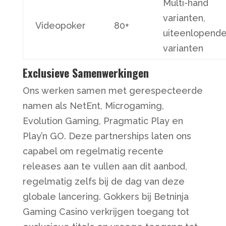
Multi-hand
varianten,
Videopoker
80+
uiteenlopend
varianten
Exclusieve Samenwerkingen
Ons werken samen met gerespecteerde
namen als NetEnt, Microgaming,
Evolution Gaming, Pragmatic Play en
Play’n GO. Deze partnerships laten ons
capabel om regelmatig recente
releases aan te vullen aan dit aanbod,
regelmatig zelfs bij de dag van deze
globale lancering. Gokkers bij Betninja
Gaming Casino verkrijgen toegang tot