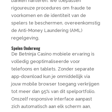
banken hanteren. We toepassen
rigoureuze procedures om fraude te
voorkomen en de identiteit van de
spelers te beschermen, overeenkomstig
de Anti-Money Laundering (AML)
regelgeving.
Spelen Onderweg
De Betninja Casino mobiele ervaring is
volledig geoptimaliseerde voor
telefoons en tablets. Zonder separate
app-download kun je onmiddellijk via
jouw mobile browser toegang verkrijgen
tot meer dan 95% van dit spelportfolio.
Onszelf responsive interface aanpast
zich automatisch aan elk scherm aan,