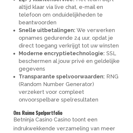
altijd klaar via live chat, e-mail en
telefoon om onduidelijkheden te
beantwoorden
Snelle uitbetalingen:
We verwerken
opnames gedurende 24 uur, opdat je
direct toegang verkrijgt tot uw winsten
Moderne encryptietechnologie:
SSL
beschermen al jouw privé en geldelijke
gegevens
Transparante spelvoorwaarden:
RNG
(Random Number Generator)
verzekert voor compleet
onvoorspelbare spelresultaten
Ons Ruime Spelportfolio
Betninja Casino Casino toont een
indrukwekkende verzameling van meer