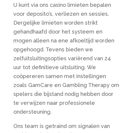
U kunt via ons casino limieten bepalen
voor deposito’s, verliezen en sessies.
Dergelijke limieten worden strikt
gehandhaafd door het systeem en
mogen alleen na ene afkoeltijd worden
opgehoogd. Tevens bieden we
zelfuitsluitingsopties variërend van 24
uur tot definitieve uitsluiting. We
coöpereren samen met instellingen
zoals GamCare en Gambling Therapy om
spelers die bijstand nodig hebben door
te verwijzen naar professionele
ondersteuning.
Ons team is getraind om signalen van