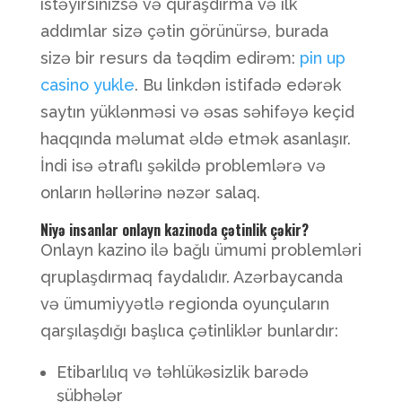
istəyirsinizsə və quraşdırma və ilk
addımlar sizə çətin görünürsə, burada
sizə bir resurs da təqdim edirəm:
pin up
casino yukle
. Bu linkdən istifadə edərək
saytın yüklənməsi və əsas səhifəyə keçid
haqqında məlumat əldə etmək asanlaşır.
İndi isə ətraflı şəkildə problemlərə və
onların həllərinə nəzər salaq.
Niyə insanlar onlayn kazinoda çətinlik çəkir?
Onlayn kazino ilə bağlı ümumi problemləri
qruplaşdırmaq faydalıdır. Azərbaycanda
və ümumiyyətlə regionda oyunçuların
qarşılaşdığı başlıca çətinliklər bunlardır:
Etibarlılıq və təhlükəsizlik barədə
şübhələr