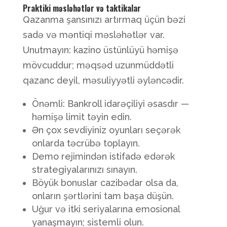
Praktiki məsləhətlər və taktikalar
Qazanma şansınızı artırmaq üçün bəzi
sadə və məntiqi məsləhətlər var.
Unutmayın: kazino üstünlüyü həmişə
mövcuddur; məqsəd uzunmüddətli
qazanc deyil, məsuliyyətli əyləncədir.
Önəmli: Bankroll idarəçiliyi əsasdır —
həmişə limit təyin edin.
Ən çox sevdiyiniz oyunları seçərək
onlarda təcrübə toplayın.
Demo rejimindən istifadə edərək
strategiyalarınızı sınayın.
Böyük bonuslar cazibədar olsa da,
onların şərtlərini tam başa düşün.
Uğur və itki seriyalarına emosional
yanaşmayın; sistemli olun.