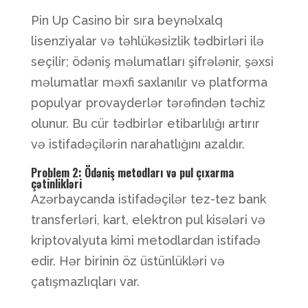
Pin Up Casino bir sıra beynəlxalq
lisenziyalar və təhlükəsizlik tədbirləri ilə
seçilir; ödəniş məlumatları şifrələnir, şəxsi
məlumatlar məxfi saxlanılır və platforma
populyar provayderlər tərəfindən təchiz
olunur. Bu cür tədbirlər etibarlılığı artırır
və istifadəçilərin narahatlığını azaldır.
Problem 2: Ödəniş metodları və pul çıxarma
çətinlikləri
Azərbaycanda istifadəçilər tez-tez bank
transferləri, kart, elektron pul kisələri və
kriptovalyuta kimi metodlardan istifadə
edir. Hər birinin öz üstünlükləri və
çatışmazlıqları var.