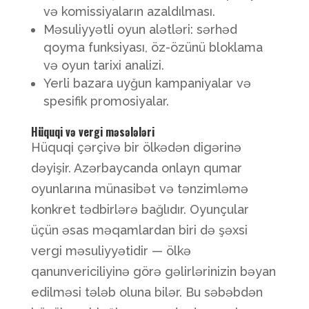
və komissiyaların azaldılması.
Məsuliyyətli oyun alətləri: sərhəd
qoyma funksiyası, öz-özünü bloklama
və oyun tarixi analizi.
Yerli bazara uyğun kampaniyalar və
spesifik promosiyalar.
Hüquqi və vergi məsələləri
Hüquqi çərçivə bir ölkədən digərinə
dəyişir. Azərbaycanda onlayn qumar
oyunlarına münasibət və tənzimləmə
konkret tədbirlərə bağlıdır. Oyunçular
üçün əsas məqamlardan biri də şəxsi
vergi məsuliyyətidir — ölkə
qanunvericiliyinə görə gəlirlərinizin bəyan
edilməsi tələb oluna bilər. Bu səbəbdən