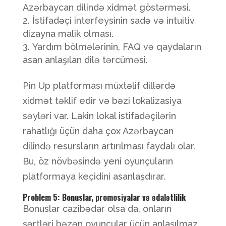
Azərbaycan dilində xidmət göstərməsi.
İstifadəçi interfeysinin sadə və intuitiv
dizayna malik olması.
Yardım bölmələrinin, FAQ və qaydaların
asan anlaşılan dilə tərcüməsi.
Pin Up platforması müxtəlif dillərdə
xidmət təklif edir və bəzi lokalizasiya
səyləri var. Lakin lokal istifadəçilərin
rahatlığı üçün daha çox Azərbaycan
dilində resursların artırılması faydalı olar.
Bu, öz növbəsində yeni oyunçuların
platformaya keçidini asanlaşdırar.
Problem 5: Bonuslar, promosiyalar və ədalətlilik
Bonuslar cazibədar olsa da, onların
şərtləri bəzən oyunçular üçün anlaşılmaz