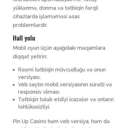
yüklənmə, donma və tətbiqin fərqli
cihazlarda işləməməsi əsas
problemlərdir.
Həll yolu
Mobil oyun üçün aşağıdakı məqamlara
diqqət yetirin:
Rəsmi tətbiqin mövcudluğu və onun
versiyası.
Veb saytın mobil versiyasının sürətli və
responsiv olması.
Tətbiqin tələb etdiyi icazələr və onların
təhlükəsizliyi.
Pin Up Casino həm veb versiya, həm də