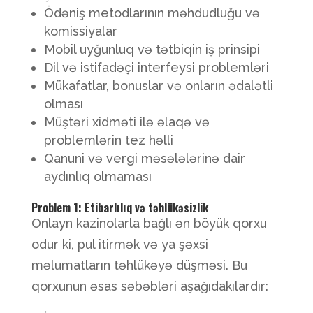
Ödəniş metodlarının məhdudluğu və
komissiyalar
Mobil uyğunluq və tətbiqin iş prinsipi
Dil və istifadəçi interfeysi problemləri
Mükafatlar, bonuslar və onların ədalətli
olması
Müştəri xidməti ilə əlaqə və
problemlərin tez həlli
Qanuni və vergi məsələlərinə dair
aydınlıq olmaması
Problem 1: Etibarlılıq və təhlükəsizlik
Onlayn kazinolarla bağlı ən böyük qorxu
odur ki, pul itirmək və ya şəxsi
məlumatların təhlükəyə düşməsi. Bu
qorxunun əsas səbəbləri aşağıdakılardır: