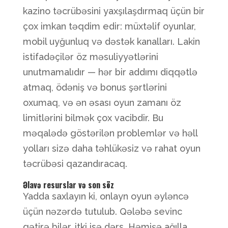
kazino təcrübəsini yaxşılaşdırmaq üçün bir
çox imkan təqdim edir: müxtəlif oyunlar,
mobil uyğunluq və dəstək kanalları. Lakin
istifadəçilər öz məsuliyyətlərini
unutmamalıdır — hər bir addımı diqqətlə
atmaq, ödəniş və bonus şərtlərini
oxumaq, və ən əsası oyun zamanı öz
limitlərini bilmək çox vacibdir. Bu
məqalədə göstərilən problemlər və həll
yolları sizə daha təhlükəsiz və rahat oyun
təcrübəsi qazandıracaq.
Əlavə resurslar və son söz
Yadda saxlayın ki, onlayn oyun əyləncə
üçün nəzərdə tutulub. Qələbə sevinc
gətirə bilər, itki isə dərs. Həmişə ağılla