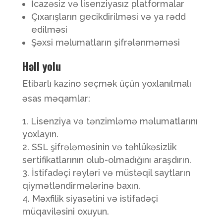
İcazəsiz və lisenziyasız platformalar
Çıxarışların gecikdirilməsi və ya rədd
edilməsi
Şəxsi məlumatların şifrələnməməsi
Həll yolu
Etibarlı kazino seçmək üçün yoxlanılmalı
əsas məqamlar:
Lisenziya və tənzimləmə məlumatlarını
yoxlayın.
SSL şifrələməsinin və təhlükəsizlik
sertifikatlarının olub-olmadığını araşdırın.
İstifadəçi rəyləri və müstəqil saytların
qiymətləndirmələrinə baxın.
Məxfilik siyasətini və istifadəçi
müqaviləsini oxuyun.