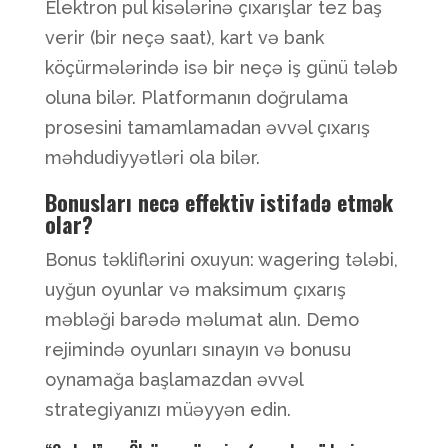
Elektron pul kisələrinə çıxarışlar tez baş
verir (bir neçə saat), kart və bank
köçürmələrində isə bir neçə iş günü tələb
oluna bilər. Platformanın doğrulama
prosesini tamamlamadan əvvəl çıxarış
məhdudiyyətləri ola bilər.
Bonusları necə effektiv istifadə etmək
olar?
Bonus təkliflərini oxuyun: wagering tələbi,
uyğun oyunlar və maksimum çıxarış
məbləği barədə məlumat alın. Demo
rejimində oyunları sınayın və bonusu
oynamağa başlamazdan əvvəl
strategiyanızı müəyyən edin.