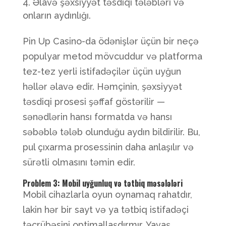
Əlavə şəxsiyyət təsdiqi tələbləri və
onların aydınlığı.
Pin Up Casino-da ödənişlər üçün bir neçə
populyar metod mövcuddur və platforma
tez-tez yerli istifadəçilər üçün uyğun
həllər əlavə edir. Həmçinin, şəxsiyyət
təsdiqi prosesi şəffaf göstərilir —
sənədlərin hansı formatda və hansı
səbəblə tələb olunduğu aydın bildirilir. Bu,
pul çıxarma prosessinin daha anlaşılır və
sürətli olmasını təmin edir.
Problem 3: Mobil uyğunluq və tətbiq məsələləri
Mobil cihazlarla oyun oynamaq rahatdır,
lakin hər bir sayt və ya tətbiq istifadəçi
təcrübəsini optimallaşdırmır. Yavaş