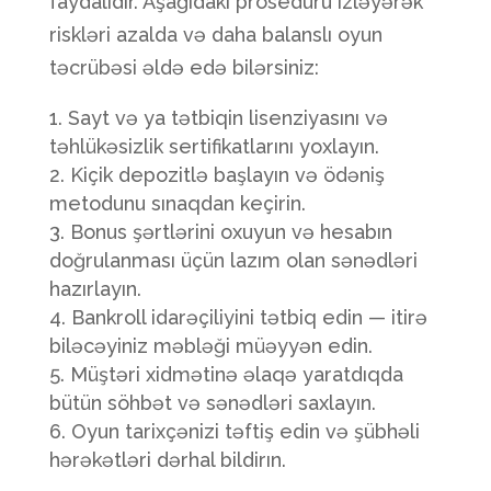
faydalıdır. Aşağıdakı proseduru izləyərək
riskləri azalda və daha balanslı oyun
təcrübəsi əldə edə bilərsiniz:
Sayt və ya tətbiqin lisenziyasını və
təhlükəsizlik sertifikatlarını yoxlayın.
Kiçik depozitlə başlayın və ödəniş
metodunu sınaqdan keçirin.
Bonus şərtlərini oxuyun və hesabın
doğrulanması üçün lazım olan sənədləri
hazırlayın.
Bankroll idarəçiliyini tətbiq edin — itirə
biləcəyiniz məbləği müəyyən edin.
Müştəri xidmətinə əlaqə yaratdıqda
bütün söhbət və sənədləri saxlayın.
Oyun tarixçənizi təftiş edin və şübhəli
hərəkətləri dərhal bildirın.