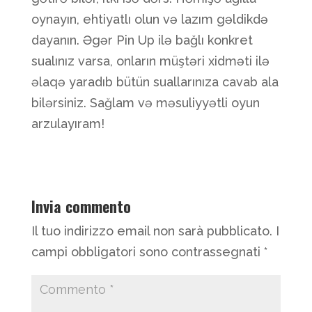
oynayın, ehtiyatlı olun və lazım gəldikdə
dayanın. Əgər Pin Up ilə bağlı konkret
sualınız varsa, onların müştəri xidməti ilə
əlaqə yaradıb bütün suallarınıza cavab ala
bilərsiniz. Sağlam və məsuliyyətli oyun
arzulayıram!
Invia commento
Il tuo indirizzo email non sarà pubblicato.
I
campi obbligatori sono contrassegnati
*