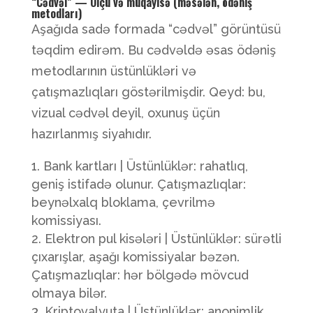
“Cədvəl” — Ölçü və müqayisə (məsələn, ödəniş
metodları)
Aşağıda sadə formada “cədvəl” görüntüsü
təqdim edirəm. Bu cədvəldə əsas ödəniş
metodlarının üstünlükləri və
çatışmazlıqları göstərilmişdir. Qeyd: bu,
vizual cədvəl deyil, oxunuş üçün
hazırlanmış siyahıdır.
Bank kartları | Üstünlüklər: rahatlıq,
geniş istifadə olunur. Çatışmazlıqlar:
beynəlxalq bloklama, çevrilmə
komissiyası.
Elektron pul kisələri | Üstünlüklər: sürətli
çıxarışlar, aşağı komissiyalar bəzən.
Çatışmazlıqlar: hər bölgədə mövcud
olmaya bilər.
Kriptovalyuta | Üstünlüklər: anonimlik,