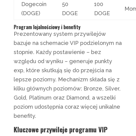
Dogecoin
50
100
Mom
(DOGE)
DOGE
DOGE
Program lojalnościowy i benefity
Prezentowany system przywilejów
bazuje na schemacie VIP podzielonym na
stopnie. Każdy postawienie – bez
względu od wyniku – generuje punkty
exp, które skutkują się do przejścia na
lepsze poziomy. Mechanizm składa się z
kilku głównych poziomów: Bronze, Silver,
Gold, Platinum oraz Diamond, a wszelki
poziom udostępnia coraz więcej unikalne
benefity.
Kluczowe przywileje programu VIP