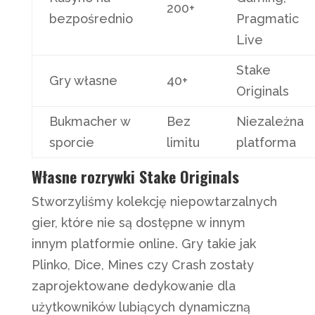
200+
bezpośrednio
Pragmatic
Live
Stake
Gry własne
40+
Originals
Bukmacher w
Bez
Niezależna
sporcie
limitu
platforma
Własne rozrywki Stake Originals
Stworzyliśmy kolekcję niepowtarzalnych
gier, które nie są dostępne w innym
innym platformie online. Gry takie jak
Plinko, Dice, Mines czy Crash zostały
zaprojektowane dedykowanie dla
użytkowników lubiących dynamiczną