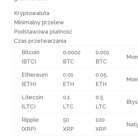
Kryptowaluta
Minimalny przelew
Podstawowa płatność
Czas przetwarzania
Bitcoin
0.0002
0.001
Mom
(BTC)
BTC
BTC
Ethereum
0.01
0.05
Mom
(ETH)
ETH
ETH
Litecoin
0.1
0.5
Błys
(LTC)
LTC
LTC
Ripple
50
100
Nat
(XRP)
XRP
XRP