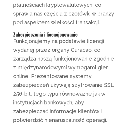
płatnościach kryptowalutowych, co
sprawia nas częścią z czołówki w branży
pod aspektem wielkości transakcji.
Zabezpieczenia i licencjonowanie
Funkcjonujemy na podstawie licencji
wydanej przez organy Curacao, co
zarządza naszą funkcjonowanie zgodnie
z międzynarodowymi wymogami gier
online. Prezentowane systemy
zabezpieczeń używają szyfrowanie SSL
256-bit, tego typu równoważne jak w
instytucjach bankowych, aby
zabezpieczać informacje klientów i
potwierdzić nienaruszalność operacji.