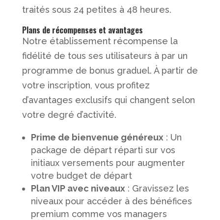
traités sous 24 petites à 48 heures.
Plans de récompenses et avantages
Notre établissement récompense la
fidélité de tous ses utilisateurs à par un
programme de bonus graduel. À partir de
votre inscription, vous profitez
d’avantages exclusifs qui changent selon
votre degré d’activité.
Prime de bienvenue généreux
: Un
package de départ réparti sur vos
initiaux versements pour augmenter
votre budget de départ
Plan VIP avec niveaux
: Gravissez les
niveaux pour accéder à des bénéfices
premium comme vos managers