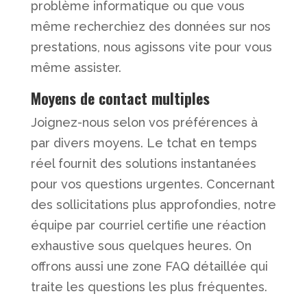
problème informatique ou que vous
même recherchiez des données sur nos
prestations, nous agissons vite pour vous
même assister.
Moyens de contact multiples
Joignez-nous selon vos préférences à
par divers moyens. Le tchat en temps
réel fournit des solutions instantanées
pour vos questions urgentes. Concernant
des sollicitations plus approfondies, notre
équipe par courriel certifie une réaction
exhaustive sous quelques heures. On
offrons aussi une zone FAQ détaillée qui
traite les questions les plus fréquentes.