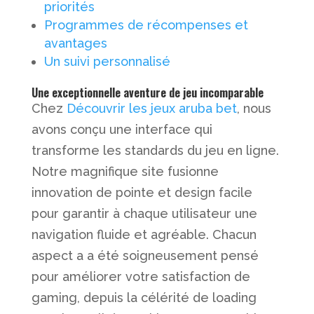
priorités
Programmes de récompenses et
avantages
Un suivi personnalisé
Une exceptionnelle aventure de jeu incomparable
Chez
Découvrir les jeux aruba bet
, nous
avons conçu une interface qui
transforme les standards du jeu en ligne.
Notre magnifique site fusionne
innovation de pointe et design facile
pour garantir à chaque utilisateur une
navigation fluide et agréable. Chacun
aspect a a été soigneusement pensé
pour améliorer votre satisfaction de
gaming, depuis la célérité de loading