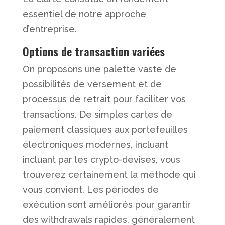
essentiel de notre approche
d’entreprise.
Options de transaction variées
On proposons une palette vaste de
possibilités de versement et de
processus de retrait pour faciliter vos
transactions. De simples cartes de
paiement classiques aux portefeuilles
électroniques modernes, incluant
incluant par les crypto-devises, vous
trouverez certainement la méthode qui
vous convient. Les périodes de
exécution sont améliorés pour garantir
des withdrawals rapides, généralement