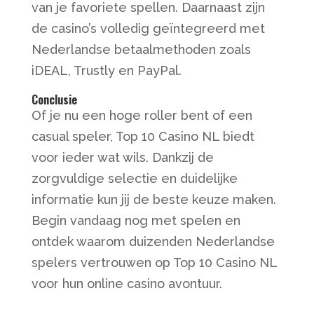
van je favoriete spellen. Daarnaast zijn
de casino’s volledig geïntegreerd met
Nederlandse betaalmethoden zoals
iDEAL, Trustly en PayPal.
Conclusie
Of je nu een hoge roller bent of een
casual speler, Top 10 Casino NL biedt
voor ieder wat wils. Dankzij de
zorgvuldige selectie en duidelijke
informatie kun jij de beste keuze maken.
Begin vandaag nog met spelen en
ontdek waarom duizenden Nederlandse
spelers vertrouwen op Top 10 Casino NL
voor hun online casino avontuur.