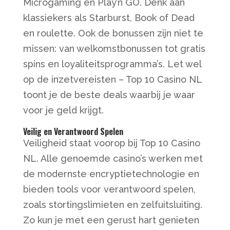
Microgaming en Play’n GO. Denk aan
klassiekers als Starburst, Book of Dead
en roulette. Ook de bonussen zijn niet te
missen: van welkomstbonussen tot gratis
spins en loyaliteitsprogramma’s. Let wel
op de inzetvereisten – Top 10 Casino NL
toont je de beste deals waarbij je waar
voor je geld krijgt.
Veilig en Verantwoord Spelen
Veiligheid staat voorop bij Top 10 Casino
NL. Alle genoemde casino’s werken met
de modernste encryptietechnologie en
bieden tools voor verantwoord spelen,
zoals stortingslimieten en zelfuitsluiting.
Zo kun je met een gerust hart genieten