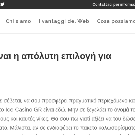
Contattaci per informa
Chi siamo
I vantaggi del Web
Cosa possiamo
 είναι η απόλυτη επιλογή για
ε σέβεται, να σου προσφέρει πραγματικό περιεχόμενο κα
το Ice Casino GR είναι εδώ. Μην σε ξεγελάει το όνομά τ
ς και καυτές νίκες. Θα σου πω γιατί αξίζει να του δώσε
ματα. Μάλιστα, αν σε ενδιαφέρει το πακέτο καλωσορίσματ