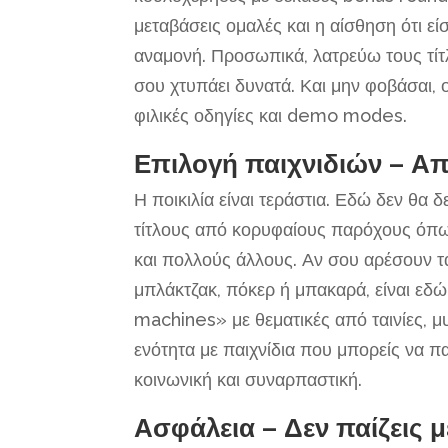
μεταβάσεις ομαλές και η αίσθηση ότι εί
αναμονή. Προσωπικά, λατρεύω τους τίτλ
σου χτυπάει δυνατά. Και μην φοβάσαι, 
φιλικές οδηγίες και demo modes.
Επιλογή παιχνιδιών – Απ
Η ποικιλία είναι τεράστια. Εδώ δεν θα δ
τίτλους από κορυφαίους παρόχους όπω
και πολλούς άλλους. Αν σου αρέσουν τα
μπλάκτζακ, πόκερ ή μπακαρά, είναι εδώ.
machines» με θεματικές από ταινίες, μ
ενότητα με παιχνίδια που μπορείς να παί
κοινωνική και συναρπαστική.
Ασφάλεια – Δεν παίζεις μ