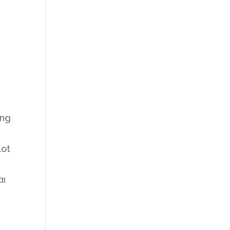
ing
lot
αι