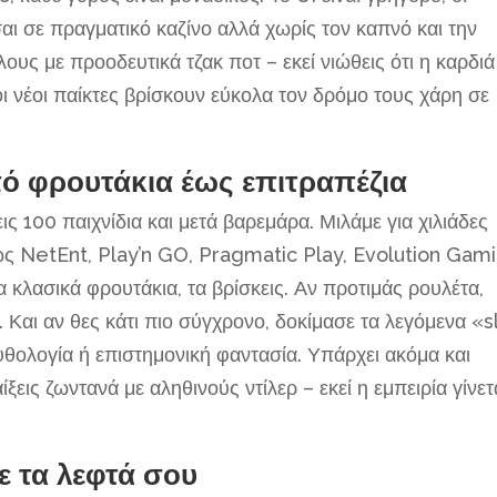
σαι σε πραγματικό καζίνο αλλά χωρίς τον καπνό και την
ους με προοδευτικά τζακ ποτ – εκεί νιώθεις ότι η καρδιά
οι νέοι παίκτες βρίσκουν εύκολα τον δρόμο τους χάρη σε
ό φρουτάκια έως επιτραπέζια
εις 100 παιχνίδια και μετά βαρεμάρα. Μιλάμε για χιλιάδες
ς NetEnt, Play’n GO, Pragmatic Play, Evolution Gam
 κλασικά φρουτάκια, τα βρίσκεις. Αν προτιμάς ρουλέτα,
 Και αν θες κάτι πιο σύγχρονο, δοκίμασε τα λεγόμενα «s
υθολογία ή επιστημονική φαντασία. Υπάρχει ακόμα και
ξεις ζωντανά με αληθινούς ντίλερ – εκεί η εμπειρία γίνετ
ε τα λεφτά σου