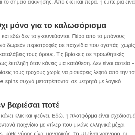
ι το σημείο εκκίνησης. Από εκεί και πέρα, η εμπειρία είνα
χι μόνο για το καλωσόρισμα
, και εδώ δεν τσιγκουνεύονται. Πέρα από το μπόνους
χνά δωρεάν περιστροφές σε παιχνίδια που αγαπάς, χωρίς
α καταλάβεις τους όρους. Τις βρίσκεις σε προωθητικές
ως έκπληξη όταν κάνεις μια κατάθεση. Δεν είναι αστεία –
ρίσεις τους τροχούς χωρίς να ρισκάρεις λεφτά από την τ
ee spins συχνά μετατρέπονται σε μετρητά με λογικό
εν βαριέσαι ποτέ
κάνει κλικ και φεύγει. Εδώ, η πλατφόρμα είναι σχεδιασμ
ντανά παιχνίδια με ντίλερ που μιλάνε ελληνικά μέχρι
 κάθε γύρος είναι μοναδικός. Το UI είναι γρήγορο, οι