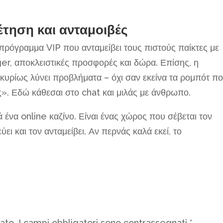
έτηση και ανταμοιβές
πρόγραμμα VIP που ανταμείβει τους πιστούς παίκτες με
, αποκλειστικές προσφορές και δώρα. Επίσης, η
ι κυρίως λύνει προβλήματα – όχι σαν εκείνα τα ρομπότ π
». Εδώ κάθεσαι στο chat και μιλάς με άνθρωπο.
ά ένα online καζίνο. Είναι ένας χώρος που σέβεται τον
ύει και τον ανταμείβει. Αν περνάς καλά εκεί, το
cato.
I campi obbligatori sono contrassegnati
*