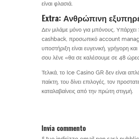
είναι φλασιά.
Extra: Ανθρώπινη εξυπηρ
Δεν μιλάμε μόνο για μπόνους. Υπάρχει 
cashback, προσωπικό account manager
υποστήριξη είναι ευγενική, γρήγορη κα
σου λένε «θα σε καλέσουμε σε 48 ώρες
Τελικά, το Ice Casino GR δεν είναι απλ
παίκτη, του δίνει επιλογές, τον προστατε
καταλαβαίνεις από την πρώτη στιγμή.
Invia commento
Il tuo indirizzo email non sarà pubbli