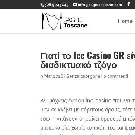
328 9043445
info@sagretoscane.com
Home
Γιατί το Ice Casino GR
διαδικτυακό τζόγο
9 Mar 2026
|
Senza categoria
|
0 commenti
Αν ψάχνεις ένα online casino που να σ
μην σε κλέβει με αόρατους όρους, τότε 
εδώ η «πάγος» σημαίνει δροσερά μπόνου
μια ευκαιρία, χωρίς τυπικότητες και ψέ