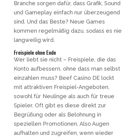
Branche sorgen dafür, dass Grafik, Sound
und Gameplay einfach nur überzeugend
sind. Und das Beste? Neue Games
kommen regelmäßig dazu, sodass es nie
langweilig wird.
Freispiele ohne Ende
Wer liebt sie nicht – Freispiele, die das
Konto aufbessern, ohne dass man selbst
einzahlen muss? Beef Casino DE lockt
mit attraktiven Freispiel-Angeboten,
sowohl für Neulinge als auch für treue
Spieler. Oft gibt es diese direkt zur
Begrüßung oder als Belohnung in
speziellen Promotionen. Also Augen
aufhalten und zugreifen, wenn wieder