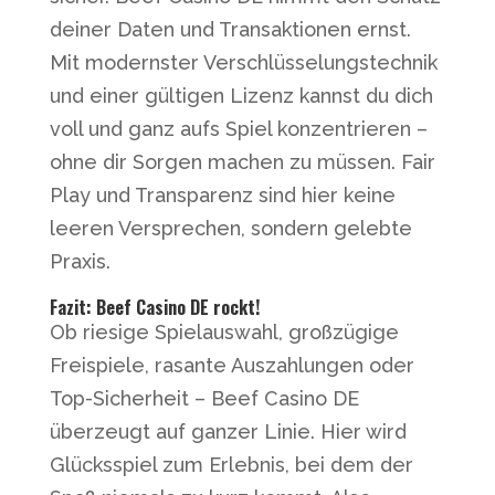
deiner Daten und Transaktionen ernst.
Mit modernster Verschlüsselungstechnik
und einer gültigen Lizenz kannst du dich
voll und ganz aufs Spiel konzentrieren –
ohne dir Sorgen machen zu müssen. Fair
Play und Transparenz sind hier keine
leeren Versprechen, sondern gelebte
Praxis.
Fazit: Beef Casino DE rockt!
Ob riesige Spielauswahl, großzügige
Freispiele, rasante Auszahlungen oder
Top-Sicherheit – Beef Casino DE
überzeugt auf ganzer Linie. Hier wird
Glücksspiel zum Erlebnis, bei dem der