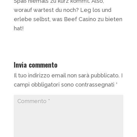
Spaß niemals zu kurz kommt. Also,
worauf wartest du noch? Leg los und
erlebe selbst, was Beef Casino zu bieten
hat!
Invia commento
Il tuo indirizzo email non sarà pubblicato.
I
campi obbligatori sono contrassegnati
*