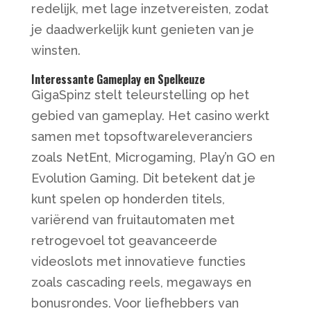
redelijk, met lage inzetvereisten, zodat
je daadwerkelijk kunt genieten van je
winsten.
Interessante Gameplay en Spelkeuze
GigaSpinz stelt teleurstelling op het
gebied van gameplay. Het casino werkt
samen met topsoftwareleveranciers
zoals NetEnt, Microgaming, Play’n GO en
Evolution Gaming. Dit betekent dat je
kunt spelen op honderden titels,
variërend van fruitautomaten met
retrogevoel tot geavanceerde
videoslots met innovatieve functies
zoals cascading reels, megaways en
bonusrondes. Voor liefhebbers van