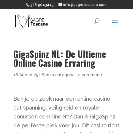
328 9043445
info@sagretoscane.com
GigaSpinz NL: De Ultieme
Online Casino Ervaring
16 Ago 2025
|
Senza categoria
|
0 commenti
Ben je op zoek naar een online casino
dat spanning, veiligheid en royale
bonussen combineert? Dan is GigaSpinz
de perfecte plek voor jou. Dit casino richt