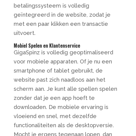
betalingssysteem is volledig
geïntegreerd in de website, zodat je
met een paar klikken een transactie
uitvoert.
Mobiel Spelen en Klantenservice
GigaSpinz is volledig geoptimaliseerd
voor mobiele apparaten. Of je nu een
smartphone of tablet gebruikt, de
website past zich naadloos aan het
scherm aan. Je kunt alle spellen spelen
zonder dat je een app hoeft te
downloaden. De mobiele ervaring is
vloeiend en snel, met dezelfde
functionaliteiten als de desktopversie.
Mocht je ergens tegenaan lopen, dan