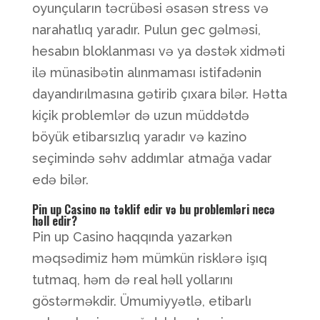
oyunçuların təcrübəsi əsasən stress və
narahatlıq yaradır. Pulun gec gəlməsi,
hesabın bloklanması və ya dəstək xidməti
ilə münasibətin alınmaması istifadənin
dayandırılmasına gətirib çıxara bilər. Hətta
kiçik problemlər də uzun müddətdə
böyük etibarsızlıq yaradır və kazino
seçimində səhv addımlar atmağa vadar
edə bilər.
Pin up Casino nə təklif edir və bu problemləri necə
həll edir?
Pin up Casino haqqında yazarkən
məqsədimiz həm mümkün risklərə işıq
tutmaq, həm də real həll yollarını
göstərməkdir. Ümumiyyətlə, etibarlı