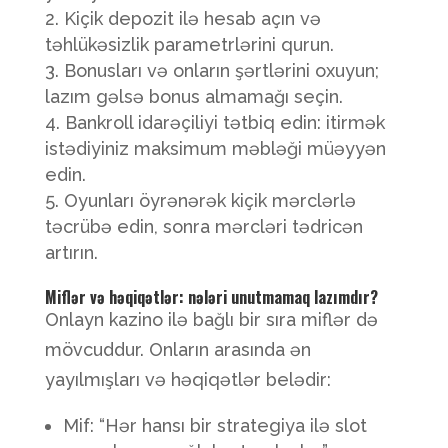
Kiçik depozit ilə hesab açın və
təhlükəsizlik parametrlərini qurun.
Bonusları və onların şərtlərini oxuyun;
lazım gəlsə bonus almamağı seçin.
Bankroll idarəçiliyi tətbiq edin: itirmək
istədiyiniz maksimum məbləği müəyyən
edin.
Oyunları öyrənərək kiçik mərclərlə
təcrübə edin, sonra mərcləri tədricən
artırın.
Miflər və həqiqətlər: nələri unutmamaq lazımdır?
Onlayn kazino ilə bağlı bir sıra miflər də
mövcuddur. Onların arasında ən
yayılmışları və həqiqətlər belədir:
Mif: “Hər hansı bir strategiya ilə slot