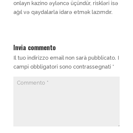
onlayn kazino əyləncə üçündür, riskləri isə
ağıl və qaydalarla idarə etmək lazımdır.
Invia commento
Il tuo indirizzo email non sarà pubblicato.
I
campi obbligatori sono contrassegnati
*