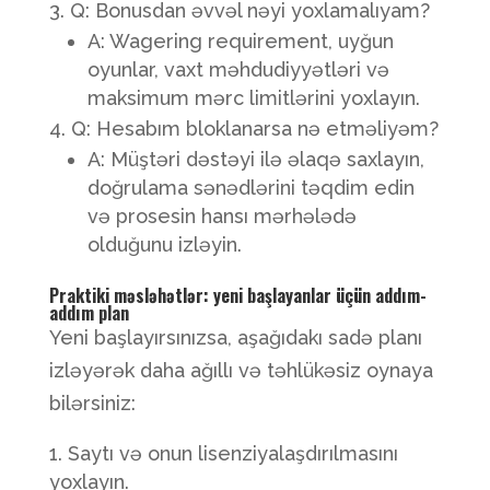
Q: Bonusdan əvvəl nəyi yoxlamalıyam?
A: Wagering requirement, uyğun
oyunlar, vaxt məhdudiyyətləri və
maksimum mərc limitlərini yoxlayın.
Q: Hesabım bloklanarsa nə etməliyəm?
A: Müştəri dəstəyi ilə əlaqə saxlayın,
doğrulama sənədlərini təqdim edin
və prosesin hansı mərhələdə
olduğunu izləyin.
Praktiki məsləhətlər: yeni başlayanlar üçün addım-
addım plan
Yeni başlayırsınızsa, aşağıdakı sadə planı
izləyərək daha ağıllı və təhlükəsiz oynaya
bilərsiniz:
Saytı və onun lisenziyalaşdırılmasını
yoxlayın.