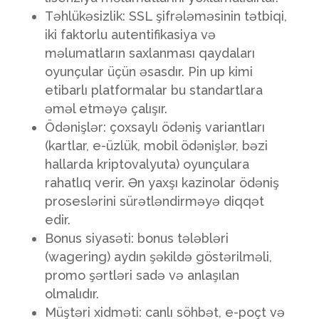
Təhlükəsizlik: SSL şifrələməsinin tətbiqi,
iki faktorlu autentifikasiya və
məlumatların saxlanması qaydaları
oyunçular üçün əsasdır. Pin up kimi
etibarlı platformalar bu standartlara
əməl etməyə çalışır.
Ödənişlər: çoxsaylı ödəniş variantları
(kartlar, e-üzlük, mobil ödənişlər, bəzi
hallarda kriptovalyuta) oyunçulara
rahatlıq verir. Ən yaxşı kazinolar ödəniş
proseslərini sürətləndirməyə diqqət
edir.
Bonus siyasəti: bonus tələbləri
(wagering) aydın şəkildə göstərilməli,
promo şərtləri sadə və anlaşılan
olmalıdır.
Müştəri xidməti: canlı söhbət, e-poçt və