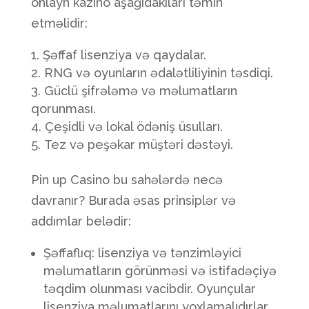
onlayn kazino aşağıdakıları təmin
etməlidir:
Şəffaf lisenziya və qaydalar.
RNG və oyunların ədalətliliyinin təsdiqi.
Güclü şifrələmə və məlumatların
qorunması.
Çeşidli və lokal ödəniş üsulları.
Tez və peşəkar müştəri dəstəyi.
Pin up Casino bu sahələrdə necə
davranır? Burada əsas prinsiplər və
addımlar belədir:
Şəffaflıq: lisenziya və tənzimləyici
məlumatların görünməsi və istifadəçiyə
təqdim olunması vacibdir. Oyunçular
lisenziya məlumatlarını yoxlamalıdırlar.