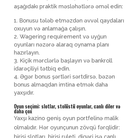
aşağıdakı praktik məsləhətlərə əməl edin:
Bonusu tələb etməzdən əvvəl qaydaları
oxuyun və anlamağa çalışın.
Wagering requirement və uyğun
oyunları nəzərə alaraq oynama planı
hazırlayın.
Kiçik mərclərlə başlayın və bankroll
idarəçiliyi tətbiq edin.
Əgər bonus şərtləri sərtdirsə, bəzən
bonus almaqdan imtina etmək daha
yaxşıdır.
Oyun seçimi: slotlar, stolüstü oyunlar, canlı diler və
daha çox
Yaxşı kazino geniş oyun portfelinə malik
olmalıdır. Hər oyunçunun zövqü fərqlidir:
birisi slotları, birisi ruleti, digəri isə canlı