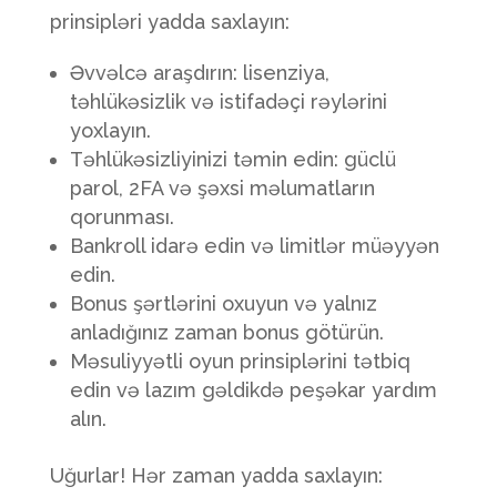
prinsipləri yadda saxlayın:
Əvvəlcə araşdırın: lisenziya,
təhlükəsizlik və istifadəçi rəylərini
yoxlayın.
Təhlükəsizliyinizi təmin edin: güclü
parol, 2FA və şəxsi məlumatların
qorunması.
Bankroll idarə edin və limitlər müəyyən
edin.
Bonus şərtlərini oxuyun və yalnız
anladığınız zaman bonus götürün.
Məsuliyyətli oyun prinsiplərini tətbiq
edin və lazım gəldikdə peşəkar yardım
alın.
Uğurlar! Hər zaman yadda saxlayın: