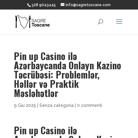
328 9043445
info@sagretoscane.com
Pin up Casino ilə
Azərbaycanda Onlayn Kazino
Təcrübəsi: Problemlər,
Həllər və Praktik
Məsləhətlər
9 Giu 2025
|
Senza categoria
|
0 commenti
Pin up Casino ilə