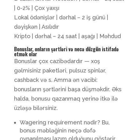
| 0-2% | Çox yaxşı
Lokal ödənişlər | dərhal – 2 iş günü |
dəyişkən | Asılıdır
Kripto | dərhal – 24 saat | aşağı | Məhdud
Bonuslar, onların şərtləri və necə düzgün istifadə
etmək olar
Bonuslar çox cazibədardır — xoş
gəlmisiniz paketləri, pulsuz spinlər,
cashback və s. Amma ən vacibi:
bonusların şərtlərini başa düşməkdir. Əks
halda, bonusu qazanmaq yerinə itkə ilə
üzləşə bilərsiniz.
Wagering requirement nədir? Bu,
bonus məbləğinin neçə dəfə
oynanılması lazım olduğunu göstərir.