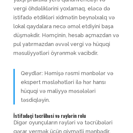
vergi öhdəliklərini yoxlamaq, eləcə də
istifadə etdikləri xidmətin beynəlxalq və
lokal qaydalara necə əməl etdiyini başa
düşməkdir. Həmçinin, hesab açmazdan və
pul yatırmazdan əvvəl vergi və hüquqi
məsuliyyətləri öyrənmək vacibdir.
Qeydlər: Həmişə rəsmi mənbələr və
ekspert məsləhətləri ilə hər hansı
hüquqi və maliyyə məsələləri
təsdiqləyin.
İstifadəçi təcrübəsi və rəylərin rolu
Digər oyunçuların rəyləri və təcrübələri
qərar vermək üçün qiymətli mənbədir.