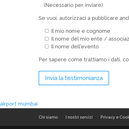
(Necessario per inviare)
Se vuoi, autorizzaci a pubblicare anc
Il mio nome e cognome
Il nome del mio ente / associa
Il nome dell’evento
Per sapere come trattiamo i dati, co
airport mumbai
Chi siamo
I nostri servizi
Privacy e Cook