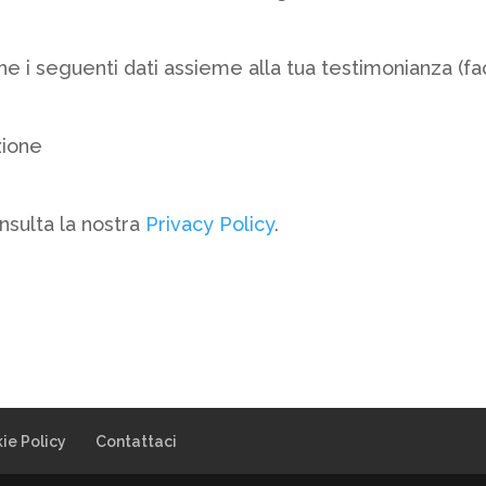
he i seguenti dati assieme alla tua testimonianza (faco
zione
nsulta la nostra
Privacy Policy
.
ie Policy
Contattaci