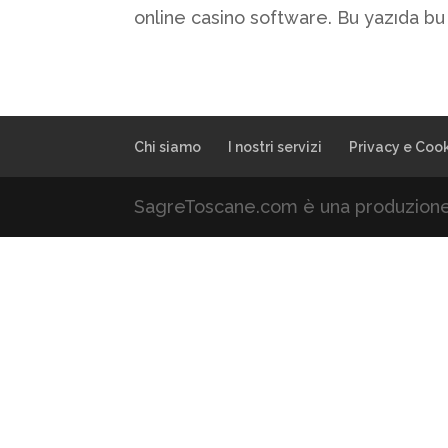
online casino software. Bu yazıda bu ya
Chi siamo
I nostri servizi
Privacy e Cook
SagreToscane.com è una produzione 