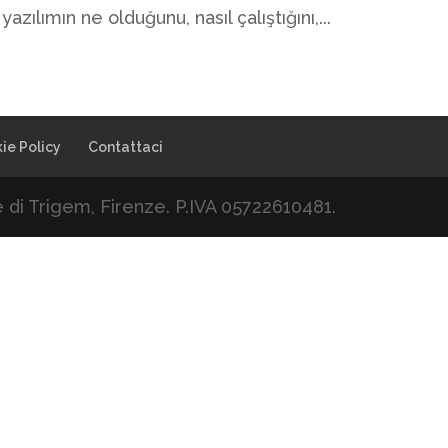
zılımın ne olduğunu, nasıl çalıştığını,...
ie Policy
Contattaci
di Trigem, Firenze. P.IVA 05722610481.