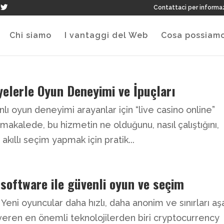
Contattaci per informa
Chi siamo
I vantaggi del Web
Cosa possiamo
iyelerle Oyun Deneyimi ve İpuçları
lı oyun deneyimi arayanlar için “live casino online”
makalede, bu hizmetin ne olduğunu, nasıl çalıştığını,
kıllı seçim yapmak için pratik...
 software ile güvenli oyun ve seçim
 Yeni oyuncular daha hızlı, daha anonim ve sınırları aş
veren en önemli teknolojilerden biri cryptocurrency