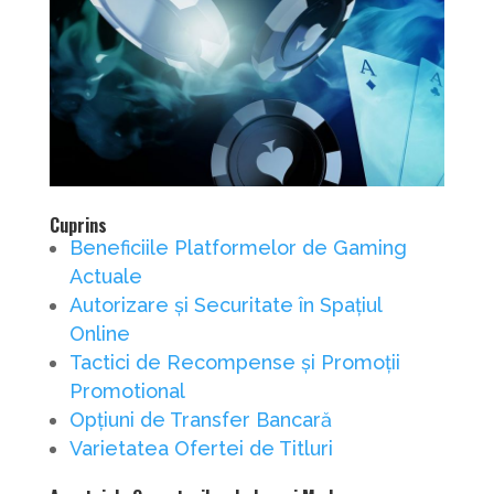
Cuprins
Beneficiile Platformelor de Gaming
Actuale
Autorizare și Securitate în Spațiul
Online
Tactici de Recompense și Promoții
Promotional
Opțiuni de Transfer Bancară
Varietatea Ofertei de Titluri