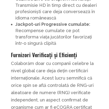
Transmisie HD în timp direct cu dealeri
profesioniști care deja conversează în
idioma românească
Jackpot-uri Progressive cumulate:
Recompense cumulate ce pot
transforma viața jucătorilor favorizați
într-o singură clipită
Furnizori Verificați și Eficienți
Colaborăm doar cu companii celebre la
nivel global care deja dețin certificări
internaționale. Acest lucru semnifică că
orice spin se află controlată de RNG-uri
aleatoare de numere (RNG) verificate
independent, un aspect confirmat de
organisme cum ar fi eCOGRA certificat