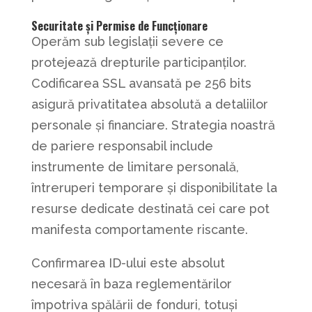
Securitate și Permise de Funcționare
Operăm sub legislații severe ce
protejează drepturile participanților.
Codificarea SSL avansată pe 256 bits
asigură privatitatea absolută a detaliilor
personale și financiare. Strategia noastră
de pariere responsabil include
instrumente de limitare personală,
întreruperi temporare și disponibilitate la
resurse dedicate destinată cei care pot
manifesta comportamente riscante.
Confirmarea ID-ului este absolut
necesară în baza reglementărilor
împotriva spălării de fonduri, totuși