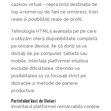
cazinou virtual – reprezintă destinația de
top a numeroși de fani ce urmăresc trăiri
reale și posibilități reale de profit.
Tehnologia HTML5 avansată pe pe care
o utilizăm oferă disponibilitate completă
pe oricare device, fie că doriți să vă
distrați de pe computer, tabletă sau
mobile. Interfața platformei intuitivă
exclude dificultatea, oferindu-vă
posibilitatea să vă focusați strict pe
distracție și metode de pariere
productive.
Portofoliul Vast de Sloturi
Inventarul platformei remarcabilă conține