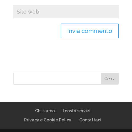
Chi siamo
I nostri servizi
Privacy e Cookie Policy
Contattaci