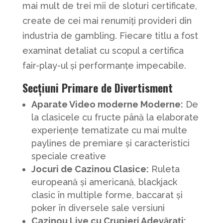
mai mult de trei mii de sloturi certificate,
create de cei mai renumiți provideri din
industria de gambling. Fiecare titlu a fost
examinat detaliat cu scopul a certifica
fair-play-ul și performanțe impecabile.
Secțiuni Primare de Divertisment
Aparate Video moderne Moderne:
De
la clasicele cu fructe până la elaborate
experiențe tematizate cu mai multe
paylines de premiare și caracteristici
speciale creative
Jocuri de Cazinou Clasice:
Ruleta
europeană și americană, blackjack
clasic în multiple forme, baccarat și
poker în diversele sale versiuni
Cazinou Live cu Crupieri Adevărați: