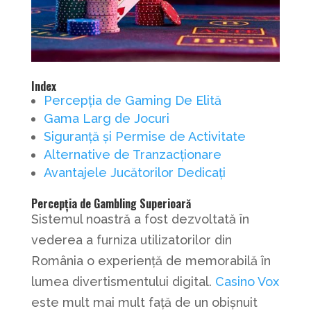
Index
Percepția de Gaming De Elită
Gama Larg de Jocuri
Siguranță și Permise de Activitate
Alternative de Tranzacționare
Avantajele Jucătorilor Dedicați
Percepția de Gambling Superioară
Sistemul noastră a fost dezvoltată în
vederea a furniza utilizatorilor din
România o experiență de memorabilă în
lumea divertismentului digital.
Casino Vox
este mult mai mult față de un obișnuit