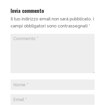
Invia commento
Il tuo indirizzo email non sarà pubblicato.
I
campi obbligatori sono contrassegnati
*